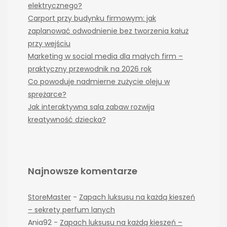
elektrycznego?
Carport przy budynku firmowym: jak
zaplanować odwodnienie bez tworzenia kałuż
przy wejściu
Marketing w social media dla małych firm –
praktyczny przewodnik na 2026 rok
Co powoduje nadmierne zużycie oleju w
sprężarce?
Jak interaktywna sala zabaw rozwija
kreatywność dziecka?
Najnowsze komentarze
StoreMaster
-
Zapach luksusu na każdą kieszeń
– sekrety perfum lanych
Ania92
-
Zapach luksusu na każdą kieszeń –