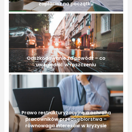
zapłacisz na początku
Odszkodowanie za powódź – co
uwzględnić w roszczeniu
Prawo restrukturyzacyjne a ochrona
pracowników przedsiębiorstwa –
równowaga interesów w kryzysie