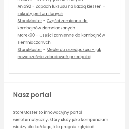
Ania92
-
Zapach luksusu na każdą kieszeń –
sekrety perfum lanych
StoreMaster
-
Części zamienne do
kombajnów ziemniaczanych
Marek90
-
Części zamienne do kombajnów
ziemniaczanych
StoreMaster
-
Meble do przedpokoju – jak
nowocześnie zabudować przedpokój
Nasz portal
StoreMaster to innowacyjny portal
wielotematyczny, który służy jako kompendium
wiedzy dla każdego, kto pragnie zgłębiać