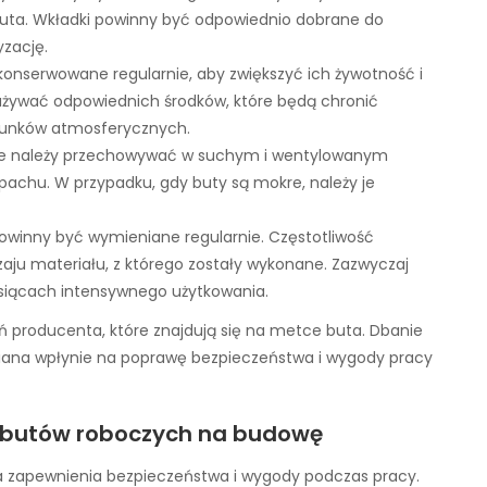
buta. Wkładki powinny być odpowiednio dobrane do
zację.
onserwowane regularnie, aby zwiększyć ich żywotność i
używać odpowiednich środków, które będą chronić
runków atmosferycznych.
ze należy przechowywać w suchym i wentylowanym
apachu. W przypadku, gdy buty są mokre, należy je
winny być wymieniane regularnie. Częstotliwość
zaju materiału, z którego zostały wykonane. Zazwyczaj
siącach intensywnego użytkowania.
ń producenta, które znajdują się na metce buta. Dbanie
iana wpłynie na poprawę bezpieczeństwa i wygody pracy
e butów roboczych na budowę
a zapewnienia bezpieczeństwa i wygody podczas pracy.