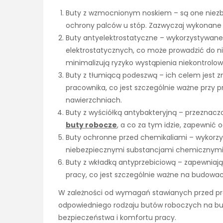
Buty z wzmocnionym noskiem – są one nie
ochrony palców u stóp. Zazwyczaj wykonane s
Buty antyelektrostatyczne – wykorzystywane
elektrostatycznych, co może prowadzić do nie
minimalizują ryzyko wystąpienia niekontrolo
Buty z tłumiącą podeszwą – ich celem jest 
pracownika, co jest szczególnie ważne przy
nawierzchniach.
Buty z wyściółką antybakteryjną – przeznacz
buty robocze
, a co za tym idzie, zapewnić 
Buty ochronne przed chemikaliami – wykorzy
niebezpiecznymi substancjami chemicznymi
Buty z wkładką antyprzebiciową – zapewniaj
pracy, co jest szczególnie ważne na budowac
W zależności od wymagań stawianych przed pr
odpowiedniego rodzaju butów roboczych na bud
bezpieczeństwa i komfortu pracy.