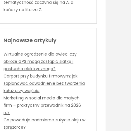
tematyczność zaczyna się na A, a
kończy na literze Z.
Najnowsze artykuły
Wirtualne ogrodzenie dla owiec: czy
obroże GPS mogą zastąpić siatkę i
pastucha elektrycznego?
Carport przy budynku firmowym: jak
zaplanować odwodnienie bez tworzenia
kałuż przy wejściu
Marketing w social media dla małych
firm – praktyczny przewodnik na 2026
rok
Co powoduje nadmierne zużycie oleju w
sprężarce?