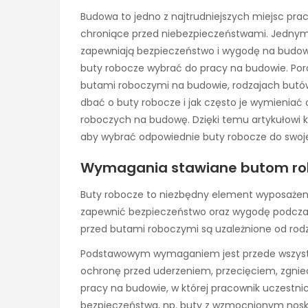
Budowa to jedno z najtrudniejszych miejsc prac
chroniące przed niebezpieczeństwami. Jednym 
zapewniają bezpieczeństwo i wygodę na budowie
buty robocze wybrać do pracy na budowie. Por
butami roboczymi na budowie, rodzajach butó
dbać o buty robocze i jak często je wymieniać
roboczych na budowę. Dzięki temu artykułowi k
aby wybrać odpowiednie buty robocze do swoje
Wymagania stawiane butom ro
Buty robocze to niezbędny element wyposażen
zapewnić bezpieczeństwo oraz wygodę podcza
przed butami roboczymi są uzależnione od rod
Podstawowym wymaganiem jest przede wszystk
ochronę przed uderzeniem, przecięciem, zgnie
pracy na budowie, w której pracownik uczest
bezpieczeństwa, np. buty z wzmocnionym noski