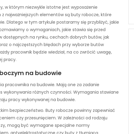
y, w którym niezwykle istotne jest wyposażenie
z najważniejszych elementów są buty robocze, które
. Dlatego w tym artykule postaramy się przybliżyć, jakie
ozmawiamy o wymaganiach, jakie stawia się przed
w dostępnych na rynku, cechach dobrych butów, jak
 oraz o najczęstszych błędach przy wyborze butów
ażdy pracownik będzie wiedział, na co zwrócić uwagę,
j pracy.
boczym na budowie
ia pracownika na budowie. Mają one za zadanie
s wykonywania różnych czynności. Wymagania stawiane
zaju pracy wykonywanej na budowie.
im bezpieczeństwo. Buty robocze powinny zapewniać
ceniem czy przesunięciem. W zależności od rodzaju
niczy, mogą być wymagane specjalne normy
em, antyelektrostatyczne czy buty z tłumiącą