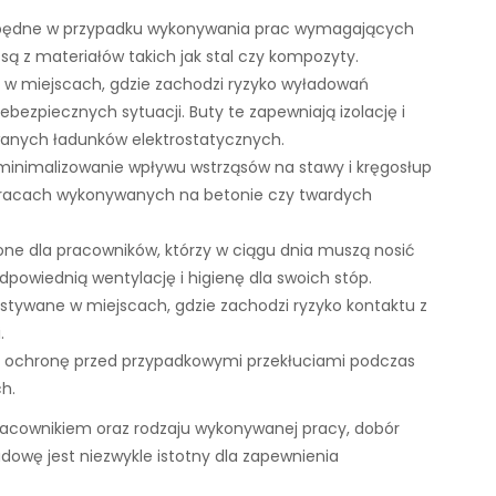
zbędne w przypadku wykonywania prac wymagających
ą z materiałów takich jak stal czy kompozyty.
 w miejscach, gdzie zachodzi ryzyko wyładowań
bezpiecznych sytuacji. Buty te zapewniają izolację i
wanych ładunków elektrostatycznych.
zminimalizowanie wpływu wstrząsów na stawy i kręgosłup
 pracach wykonywanych na betonie czy twardych
one dla pracowników, którzy w ciągu dnia muszą nosić
odpowiednią wentylację i higienę dla swoich stóp.
stywane w miejscach, gdzie zachodzi ryzyko kontaktu z
.
ą ochronę przed przypadkowymi przekłuciami podczas
h.
acownikiem oraz rodzaju wykonywanej pracy, dobór
owę jest niezwykle istotny dla zapewnienia