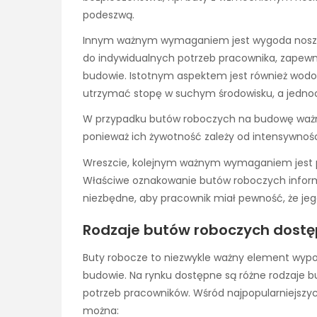
podeszwą.
Innym ważnym wymaganiem jest wygoda noszen
do indywidualnych potrzeb pracownika, zapew
budowie. Istotnym aspektem jest również wod
utrzymać stopę w suchym środowisku, a jednoc
W przypadku butów roboczych na budowę ważne j
ponieważ ich żywotność zależy od intensywnośc
Wreszcie, kolejnym ważnym wymaganiem jest p
Właściwe oznakowanie butów roboczych informują
niezbędne, aby pracownik miał pewność, że je
Rodzaje butów roboczych dostę
Buty robocze to niezwykle ważny element wyp
budowie. Na rynku dostępne są różne rodzaje
potrzeb pracowników. Wśród najpopularniejsz
można: