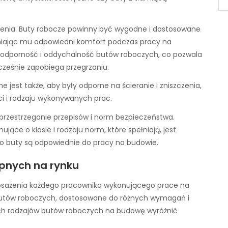
ia. Buty robocze powinny być wygodne i dostosowane
niając mu odpowiedni komfort podczas pracy na
oodporność i oddychalność butów roboczych, co pozwala
ześnie zapobiega przegrzaniu.
est także, aby były odporne na ścieranie i zniszczenia,
i i rodzaju wykonywanych prac.
rzestrzeganie przepisów i norm bezpieczeństwa.
ce o klasie i rodzaju norm, które spełniają, jest
go buty są odpowiednie do pracy na budowie.
pnych na rynku
osażenia każdego pracownika wykonującego prace na
 butów roboczych, dostosowane do różnych wymagań i
ych rodzajów butów roboczych na budowę wyróżnić