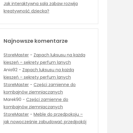
Jak interaktywna sala zabaw rozwija
kreatywność dziecka?
Najnowsze komentarze
StoreMaster
-
Zapach luksusu na każdą
kieszeń – sekrety perfum lanych
Ania92
-
Zapach luksusu na każdą
kieszeń – sekrety perfum lanych
StoreMaster
-
Części zamienne do
kombajnów ziemniaczanych
Marek90
-
Części zamienne do
kombajnów ziemniaczanych
StoreMaster
-
Meble do przedpokoju –
jak nowocześnie zabudować przedpokój