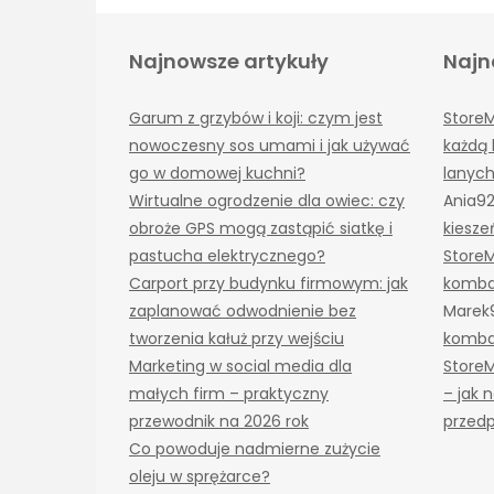
Najnowsze artykuły
Najn
Garum z grzybów i koji: czym jest
Store
nowoczesny sos umami i jak używać
każdą 
go w domowej kuchni?
lanyc
Wirtualne ogrodzenie dla owiec: czy
Ania9
obroże GPS mogą zastąpić siatkę i
kiesze
pastucha elektrycznego?
Store
Carport przy budynku firmowym: jak
komba
zaplanować odwodnienie bez
Marek
tworzenia kałuż przy wejściu
komba
Marketing w social media dla
Store
małych firm – praktyczny
– jak
przewodnik na 2026 rok
przedp
Co powoduje nadmierne zużycie
oleju w sprężarce?