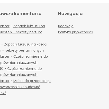
owsze komentarze
Nawigacja
Master
-
Zapach luksusu na
Redakcja
kieszeń – sekrety perfum
Polityka prywatności
h
2
-
Zapach luksusu na każdą
ń – sekrety perfum lanych
Master
-
Części zamienne do
jnów ziemniaczanych
90
-
Części zamienne do
jnów ziemniaczanych
Master
-
Meble do przedpokoju
 nowocześnie zabudować
okój