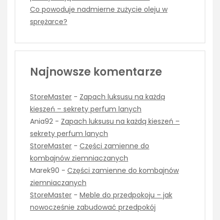
Co powoduje nadmierne zużycie oleju w
sprężarce?
Najnowsze komentarze
StoreMaster
-
Zapach luksusu na każdą
kieszeń – sekrety perfum lanych
Ania92
-
Zapach luksusu na każdą kieszeń –
sekrety perfum lanych
StoreMaster
-
Części zamienne do
kombajnów ziemniaczanych
Marek90
-
Części zamienne do kombajnów
ziemniaczanych
StoreMaster
-
Meble do przedpokoju – jak
nowocześnie zabudować przedpokój