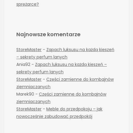
sprężarce?
Najnowsze komentarze
StoreMaster
-
Zapach luksusu na każdą kieszeń
– sekrety perfum lanych
Ania92
-
Zapach luksusu na każdą kieszeń –
sekrety perfum lanych
StoreMaster
-
Części zamienne do kombajnów
ziemniaczanych
Marek90
-
Części zamienne do kombajnów
ziemniaczanych
StoreMaster
-
Meble do przedpokoju – jak
nowocześnie zabudować przedpokój