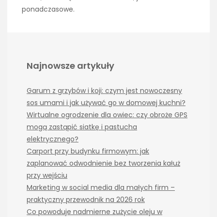
ponadczasowe.
Najnowsze artykuły
Garum z grzybów i koji: czym jest nowoczesny
sos umami i jak używać go w domowej kuchni?
Wirtualne ogrodzenie dla owiec: czy obroże GPS
mogą zastąpić siatkę i pastucha
elektrycznego?
Carport przy budynku firmowym: jak
zaplanować odwodnienie bez tworzenia kałuż
przy wejściu
Marketing w social media dla małych firm –
praktyczny przewodnik na 2026 rok
Co powoduje nadmierne zużycie oleju w