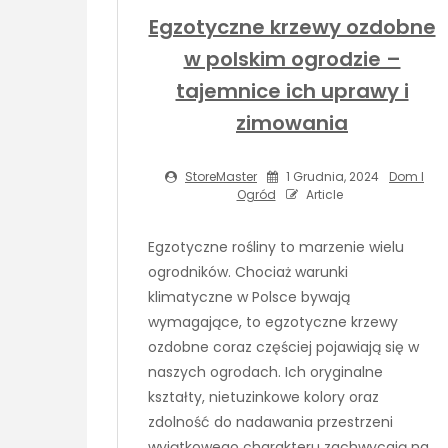
Egzotyczne krzewy ozdobne
w polskim ogrodzie –
tajemnice ich uprawy i
zimowania
StoreMaster
1 Grudnia, 2024
Dom I
Ogród
Article
Egzotyczne rośliny to marzenie wielu
ogrodników. Chociaż warunki
klimatyczne w Polsce bywają
wymagające, to egzotyczne krzewy
ozdobne coraz częściej pojawiają się w
naszych ogrodach. Ich oryginalne
kształty, nietuzinkowe kolory oraz
zdolność do nadawania przestrzeni
wyjątkowego charakteru zachwycają na