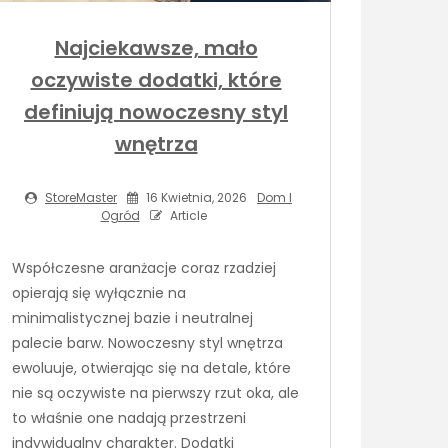
Najciekawsze, mało
oczywiste dodatki, które
definiują nowoczesny styl
wnętrza
StoreMaster
16 Kwietnia, 2026
Dom I
Ogród
Article
Współczesne aranżacje coraz rzadziej
opierają się wyłącznie na
minimalistycznej bazie i neutralnej
palecie barw. Nowoczesny styl wnętrza
ewoluuje, otwierając się na detale, które
nie są oczywiste na pierwszy rzut oka, ale
to właśnie one nadają przestrzeni
indywidualny charakter. Dodatki