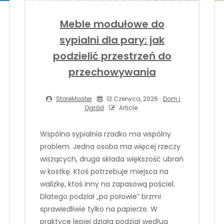
Meble modułowe do
sypialni dla pary: jak
podzielić przestrzeń do
przechowywania
StoreMaster
13 Czerwca, 2026
Dom I
Ogród
Article
Wspólna sypialnia rzadko ma wspólny
problem. Jedna osoba ma więcej rzeczy
wiszących, druga składa większość ubrań
w kostkę. Ktoś potrzebuje miejsca na
walizkę, ktoś inny na zapasową pościel.
Dlatego podział „po połowie” brzmi
sprawiedliwie tylko na papierze. W
praktyce lepiej działa podział według