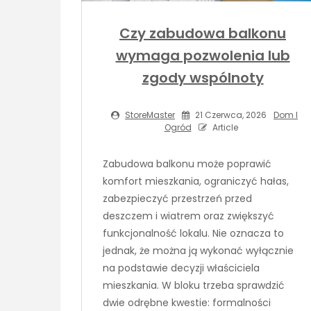
Czy zabudowa balkonu
wymaga pozwolenia lub
zgody wspólnoty
StoreMaster
21 Czerwca, 2026
Dom I
Ogród
Article
Zabudowa balkonu może poprawić
komfort mieszkania, ograniczyć hałas,
zabezpieczyć przestrzeń przed
deszczem i wiatrem oraz zwiększyć
funkcjonalność lokalu. Nie oznacza to
jednak, że można ją wykonać wyłącznie
na podstawie decyzji właściciela
mieszkania. W bloku trzeba sprawdzić
dwie odrębne kwestie: formalności