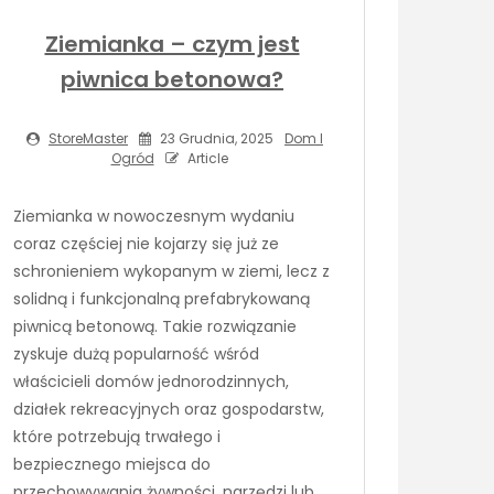
Ziemianka – czym jest
piwnica betonowa?
StoreMaster
23 Grudnia, 2025
Dom I
Ogród
Article
Ziemianka w nowoczesnym wydaniu
coraz częściej nie kojarzy się już ze
schronieniem wykopanym w ziemi, lecz z
solidną i funkcjonalną prefabrykowaną
piwnicą betonową. Takie rozwiązanie
zyskuje dużą popularność wśród
właścicieli domów jednorodzinnych,
działek rekreacyjnych oraz gospodarstw,
które potrzebują trwałego i
bezpiecznego miejsca do
przechowywania żywności, narzędzi lub