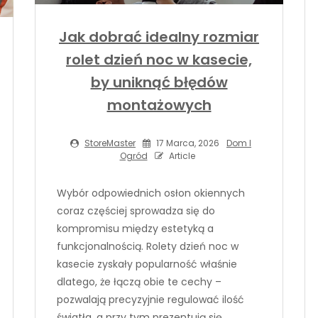
Jak dobrać idealny rozmiar
rolet dzień noc w kasecie,
by uniknąć błędów
montażowych
StoreMaster
17 Marca, 2026
Dom I
Ogród
Article
Wybór odpowiednich osłon okiennych
coraz częściej sprowadza się do
kompromisu między estetyką a
funkcjonalnością. Rolety dzień noc w
kasecie zyskały popularność właśnie
dlatego, że łączą obie te cechy –
pozwalają precyzyjnie regulować ilość
światła, a przy tym prezentują się