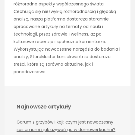
różnorodne aspekty współczesnego świata.
Cechując się niezwykłą różnorodnością i głęboką
analizą, nasza platforma dostarcza starannie
opracowane artykuły na tematy od nauki i
technologii, przez zdrowie i wellness, aż po
kulturowe recenzje i społeczne komentarze.
Wykorzystując nowoczesne narzędzia do badania i
analizy, StoreMaster konsekwentnie dostarcza
treści, które są zarówno aktualne, jak i
ponadczasowe.
Najnowsze artykuły
Garum z grzybów i koji: czym jest nowoczesny
sos umami i jak używać go w domowej kuchni?