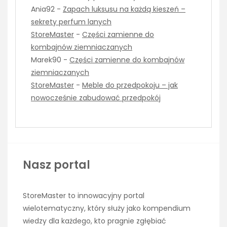
Ania92
-
Zapach luksusu na każdą kieszeń –
sekrety perfum lanych
StoreMaster
-
Części zamienne do
kombajnów ziemniaczanych
Marek90
-
Części zamienne do kombajnów
ziemniaczanych
StoreMaster
-
Meble do przedpokoju – jak
nowocześnie zabudować przedpokój
Nasz portal
StoreMaster to innowacyjny portal
wielotematyczny, który służy jako kompendium
wiedzy dla każdego, kto pragnie zgłębiać