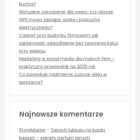
kuchni?
Wirtualne ogrodzenie dla owiec: czy obroże
GPS mogą zastąpić siatkę i pastucha
elektrycznego?
Carport przy budynku firmowym: jak
zaplanować odwodnienie bez tworzenia kałuż
przy wejściu
Marketing w social media dla małych firm –
praktyczny przewodnik na 2026 rok
Co powoduje nadmierne zużycie oleju w
sprężarce?
Najnowsze komentarze
StoreMaster
-
Zapach luksusu na każdą
kieszeń – sekrety perfum lanych