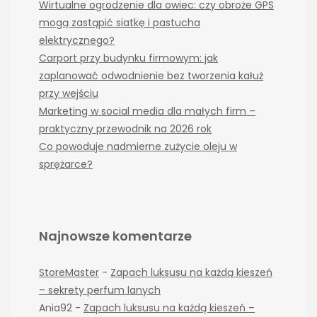
Wirtualne ogrodzenie dla owiec: czy obroże GPS
mogą zastąpić siatkę i pastucha
elektrycznego?
Carport przy budynku firmowym: jak
zaplanować odwodnienie bez tworzenia kałuż
przy wejściu
Marketing w social media dla małych firm –
praktyczny przewodnik na 2026 rok
Co powoduje nadmierne zużycie oleju w
sprężarce?
Najnowsze komentarze
StoreMaster
-
Zapach luksusu na każdą kieszeń
– sekrety perfum lanych
Ania92
-
Zapach luksusu na każdą kieszeń –