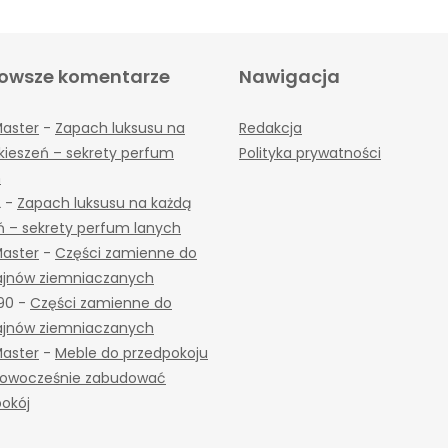
owsze komentarze
Nawigacja
Master
-
Zapach luksusu na
Redakcja
kieszeń – sekrety perfum
Polityka prywatności
h
2
-
Zapach luksusu na każdą
ń – sekrety perfum lanych
Master
-
Części zamienne do
jnów ziemniaczanych
90
-
Części zamienne do
jnów ziemniaczanych
Master
-
Meble do przedpokoju
 nowocześnie zabudować
okój