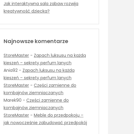
Jak interaktywna sala zabaw rozwija
kreatywność dziecka?
Najnowsze komentarze
StoreMaster
-
Zapach luksusu na każdą
kieszeń – sekrety perfum lanych
Ania92
-
Zapach luksusu na każdą
kieszeń – sekrety perfum lanych
StoreMaster
-
Części zamienne do
kombajnów ziemniaczanych
Marek90
-
Części zamienne do
kombajnów ziemniaczanych
StoreMaster
-
Meble do przedpokoju –
jak nowocześnie zabudować przedpokój