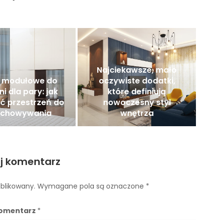
Najciekawsze, mało
 modułowe do
oczywiste dodatki,
ni dla pary: jak
które definiują
ić przestrzeń do
nowoczesny styl
echowywania
wnętrza
j komentarz
ublikowany.
Wymagane pola są oznaczone
*
omentarz
*