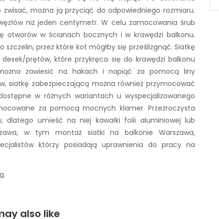
co zwisać, można ją przyciąć do odpowiedniego rozmiaru.
ej węzłów niż jeden centymetr. W celu zamocowania śrub
bę otworów w ścianach bocznych i w krawędzi balkonu.
 szczelin, przez które kot mógłby się prześlizgnąć. Siatkę
sek/prętów, które przykręca się do krawędzi balkonu
ą można zawiesić na hakach i napiąć za pomocą liny
ów, siatkę zabezpieczającą można również przymocować
dostępne w różnych wariantach u wyspecjalizowanego
z mocowane za pomocą mocnych klamer. Przezroczysta
, dlatego umieść na niej kawałki folii aluminiowej lub
szawa, w tym montaż siatki na balkonie Warszawa,
cjalistów którzy posiadają uprawnienia do pracy na
wa
.
ay also like