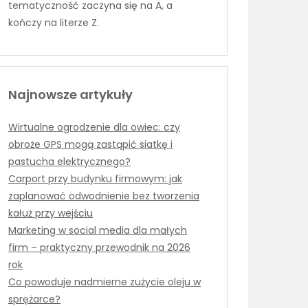
tematyczność zaczyna się na A, a
kończy na literze Z.
Najnowsze artykuły
Wirtualne ogrodzenie dla owiec: czy
obroże GPS mogą zastąpić siatkę i
pastucha elektrycznego?
Carport przy budynku firmowym: jak
zaplanować odwodnienie bez tworzenia
kałuż przy wejściu
Marketing w social media dla małych
firm – praktyczny przewodnik na 2026
rok
Co powoduje nadmierne zużycie oleju w
sprężarce?