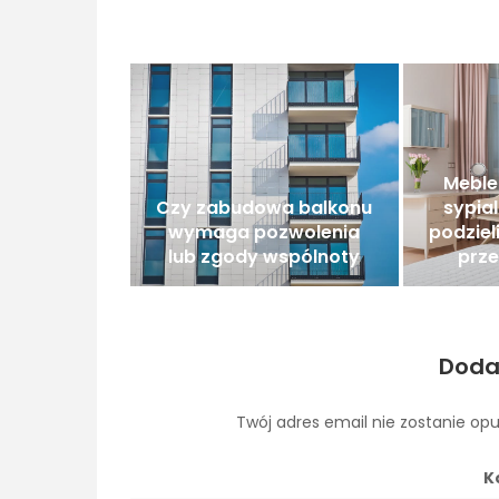
Meble
Czy zabudowa balkonu
sypial
wymaga pozwolenia
podziel
lub zgody wspólnoty
prz
Doda
Twój adres email nie zostanie op
K