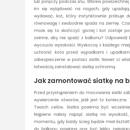
lub poręczy podczas snu. Wbrew powszechnej op
im się wylądować na nogach, gdy upadają,
wydawać, kot, który instynktownie próbuje d
równowagę i swobodnie spada na ziemię. Cza
może się to skończyć gorzej i kot zostaje po
zwinne, aby nie spaść z balkonu? Odpowiedź 
wyczucia wysokości. Wyskoczą z każdego miejs
uchronić kota przed wypadkami i upadkami,
zabezpieczenie w postaci siatki. Nawet ci wła
łatwością zainstalować siatkę ochronną.
Jak zamontować siatkę na b
Przed przystąpieniem do mocowania siatki zab
wywiercenie otworów, jeśli jest to konieczne.
Twoich celów. Siatka powinna być wcześniej 
Najpierw należy napiąć siatkę na wysokość
momentu, gdy każdy ścieg będzie miał kształt
do balkonu powinna ona być lekko zwisając