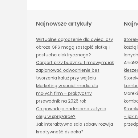
Najnowsze artykuły
Najn
Wirtualne ogrodzenie dla owiec: czy
Store
obroże GPS mogą zastąpić siatkę i
każdą 
pastucha elektrycznego?
lanyc
Carport przy budynku firmowym: jak
Ania9
zaplanować odwodnienie bez
kiesze
tworzenia kałuż przy wejściu
Store
Marketing w social media dla
komba
małych firm – praktyczny
Marek
przewodnik na 2026 rok
komba
Co powoduje nadmierne zużycie
Store
oleju w sprężarce?
– jak
Jak interaktywna sala zabaw rozwija
przedp
kreatywność dziecka?