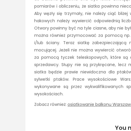
pomiarów i obliczeniu, że siatka powinna nie
Aby węzły się trzymały, nie należy ciąć bliż
hakowych należy wywiercić odpowiednią licz
Otwory powinny być na tyle ciasne, aby nie było
można również przymocować za pomocą np. de
i/lub ściany. Teraz siatkę zabezpieczając
mocującej. Jeżeli nie można wywiercić otwor
za pomocą tyczek teleskopowych, które są 
sprzedawcy. Słupy nie są przykręcane, lec
siatka będzie prawie niewidoczna dla ptaków
sylwetki ptaków. Prace wysokościowe War
wykonywane są przez wykwalifikowanych spe
wysokościach.
Zobacz również:
osiatkowanie balkonu Warsza
You m