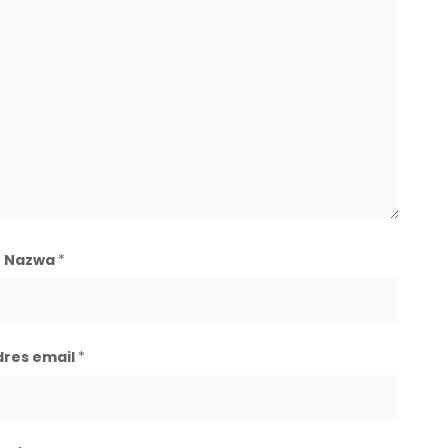
Nazwa
*
dres email
*