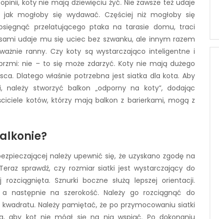
inii, koty nie mają dziewięciu żyć. Nie zawsze też udaje
 jak mogłoby się wydawać. Częściej niż mogłoby się
osięgnąć przelatującego ptaka na tarasie domu, traci
sami udaje mu się uciec bez szwanku, ale innym razem
ważnie ranny. Czy koty są wystarczająco inteligentne i
brzmi: nie – to się może zdarzyć. Koty nie mają dużego
ca. Dlatego właśnie potrzebna jest siatka dla kota. Aby
 należy stworzyć balkon „odporny na koty”, dodając
ściciele kotów, którzy mają balkon z barierkami, mogą z
alkonie?
ezpieczającej należy upewnić się, że uzyskano zgodę na
 Teraz sprawdź, czy rozmiar siatki jest wystarczający do
rozciągnięta. Sznurki boczne służą lepszej orientacji.
, a następnie na szerokość. Należy go rozciągnąć do
 kwadratu. Należy pamiętać, że po przymocowaniu siatki
a, aby kot nie mógł się na nią wspiąć. Po dokonaniu