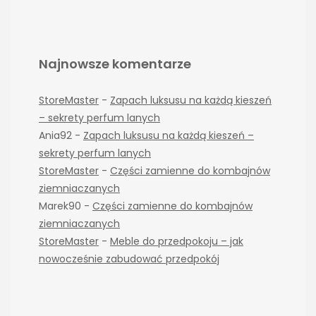
Najnowsze komentarze
StoreMaster
-
Zapach luksusu na każdą kieszeń
– sekrety perfum lanych
Ania92
-
Zapach luksusu na każdą kieszeń –
sekrety perfum lanych
StoreMaster
-
Części zamienne do kombajnów
ziemniaczanych
Marek90
-
Części zamienne do kombajnów
ziemniaczanych
StoreMaster
-
Meble do przedpokoju – jak
nowocześnie zabudować przedpokój