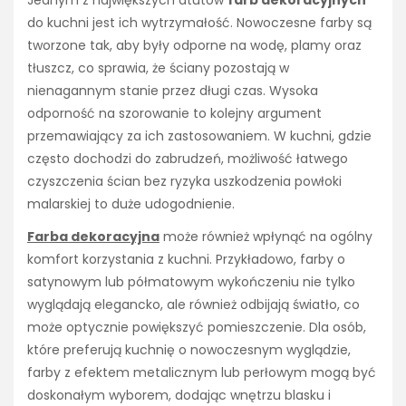
Jednym z największych atutów
farb dekoracyjnych
do kuchni jest ich wytrzymałość. Nowoczesne farby są
tworzone tak, aby były odporne na wodę, plamy oraz
tłuszcz, co sprawia, że ściany pozostają w
nienagannym stanie przez długi czas. Wysoka
odporność na szorowanie to kolejny argument
przemawiający za ich zastosowaniem. W kuchni, gdzie
często dochodzi do zabrudzeń, możliwość łatwego
czyszczenia ścian bez ryzyka uszkodzenia powłoki
malarskiej to duże udogodnienie.
Farba dekoracyjna
może również wpłynąć na ogólny
komfort korzystania z kuchni. Przykładowo, farby o
satynowym lub półmatowym wykończeniu nie tylko
wyglądają elegancko, ale również odbijają światło, co
może optycznie powiększyć pomieszczenie. Dla osób,
które preferują kuchnię o nowoczesnym wyglądzie,
farby z efektem metalicznym lub perłowym mogą być
doskonałym wyborem, dodając wnętrzu blasku i