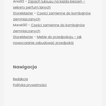
Ania92
-
Zapach luksusu na każdą kieszeń –
sekrety perfum lanych
StoreMaster
-
Części zamienne do kombajnów
ziemniaczanych
Marek90
-
Części zamienne do kombajnów
ziemniaczanych
StoreMaster
-
Meble do przedpokoju – jak
nowocześnie zabudować przedpokój
Nawigacja
Redakcja
Polityka prywatności