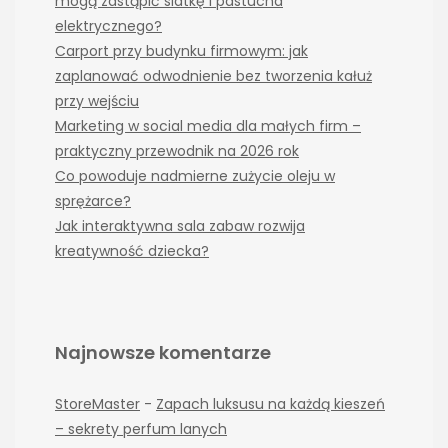
mogą zastąpić siatkę i pastucha
elektrycznego?
Carport przy budynku firmowym: jak
zaplanować odwodnienie bez tworzenia kałuż
przy wejściu
Marketing w social media dla małych firm –
praktyczny przewodnik na 2026 rok
Co powoduje nadmierne zużycie oleju w
sprężarce?
Jak interaktywna sala zabaw rozwija
kreatywność dziecka?
Najnowsze komentarze
StoreMaster
-
Zapach luksusu na każdą kieszeń
– sekrety perfum lanych