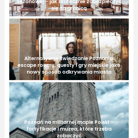
sezonowej – jak skutecznie zabezpieczyć
się za granicą
Alternatywne zwiedzanie Poznania:
escape roomy, questy i gry miejskie jako
nowy sposób odkrywania miasta
Poznań na militarnej mapie Polski –
fortyfikacje i muzea, które trzeba
zobaczyć