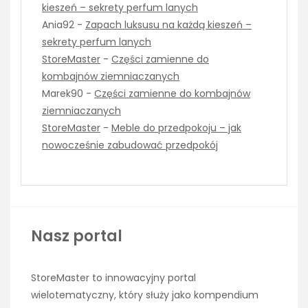
kieszeń – sekrety perfum lanych
Ania92
-
Zapach luksusu na każdą kieszeń –
sekrety perfum lanych
StoreMaster
-
Części zamienne do
kombajnów ziemniaczanych
Marek90
-
Części zamienne do kombajnów
ziemniaczanych
StoreMaster
-
Meble do przedpokoju – jak
nowocześnie zabudować przedpokój
Nasz portal
StoreMaster to innowacyjny portal
wielotematyczny, który służy jako kompendium