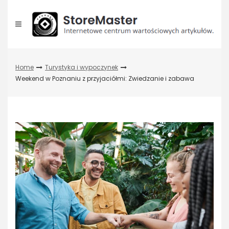
Skip
to
content
Home
Turystyka i wypoczynek
Weekend w Poznaniu z przyjaciółmi: Zwiedzanie i zabawa