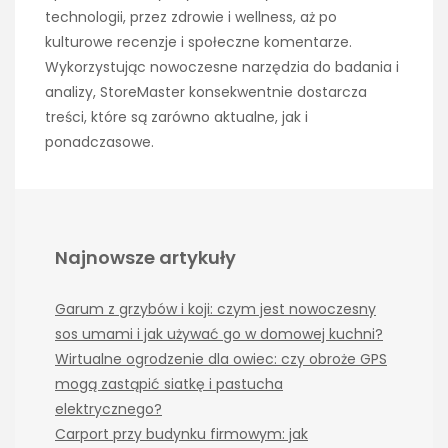
technologii, przez zdrowie i wellness, aż po
kulturowe recenzje i społeczne komentarze.
Wykorzystując nowoczesne narzędzia do badania i
analizy, StoreMaster konsekwentnie dostarcza
treści, które są zarówno aktualne, jak i
ponadczasowe.
Najnowsze artykuły
Garum z grzybów i koji: czym jest nowoczesny
sos umami i jak używać go w domowej kuchni?
Wirtualne ogrodzenie dla owiec: czy obroże GPS
mogą zastąpić siatkę i pastucha
elektrycznego?
Carport przy budynku firmowym: jak