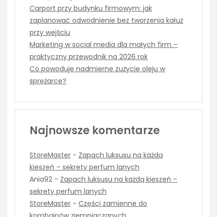
Carport przy budynku firmowym: jak
zaplanować odwodnienie bez tworzenia kałuż
przy wejściu
Marketing w social media dla małych firm –
praktyczny przewodnik na 2026 rok
Co powoduje nadmierne zużycie oleju w
sprężarce?
Najnowsze komentarze
StoreMaster
-
Zapach luksusu na każdą
kieszeń – sekrety perfum lanych
Ania92
-
Zapach luksusu na każdą kieszeń –
sekrety perfum lanych
StoreMaster
-
Części zamienne do
kombajnów ziemniaczanych