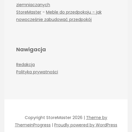
ziemniaczanych
StoreMaster
-
Meble do przedpokoju – jak
nowocześnie zabudować przedpokój
Nawigacja
Redakcja
Polityka prywatności
Copyright StoreMaster 2026 |
Theme by
ThemeinProgress
|
Proudly powered by WordPress