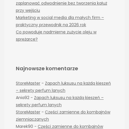
zaplanować odwodnienie bez tworzenia kałuż
przy wejściu
Marketing w social media dla małych firm –
praktyczny przewodnik na 2026 rok
Co powoduje nadmierne zużycie oleju w
sprężarce?
Najnowsze komentarze
StoreMaster
-
Zapach luksusu na każdą kieszeń
– sekrety perfum lanych
Ania92
-
Zapach luksusu na każdą kieszeń –
sekrety perfum lanych
StoreMaster
-
Części zamienne do kombajnów
ziemniaczanych
Marek90
-
Części zamienne do kombajnów