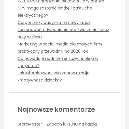
Wirtualne ogrodzenie dla owiec: czy obroże
GPS mogą zastąpić siatkę i pastucha
elektrycznego?
Carport przy budynku firmowym: jak
zaplanować odwodnienie bez tworzenia kałuż
przy wejściu
Marketing w social media dla małych firm –
praktyczny przewodnik na 2026 rok
Co powoduje nadmierne zużycie oleju w
sprężarce?
Jak interaktywna sala zabaw rozwija
kreatywność dziecka?
Najnowsze komentarze
StoreMaster
-
Zapach luksusu na każdą