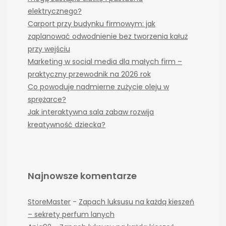
elektrycznego?
Carport przy budynku firmowym: jak
zaplanować odwodnienie bez tworzenia kałuż
przy wejściu
Marketing w social media dla małych firm –
praktyczny przewodnik na 2026 rok
Co powoduje nadmierne zużycie oleju w
sprężarce?
Jak interaktywna sala zabaw rozwija
kreatywność dziecka?
Najnowsze komentarze
StoreMaster
-
Zapach luksusu na każdą kieszeń
– sekrety perfum lanych