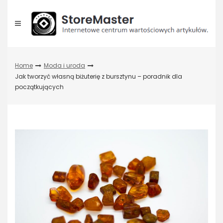
Skip
to
content
Home
Moda i uroda
Jak tworzyć własną biżuterię z bursztynu – poradnik dla
początkujących