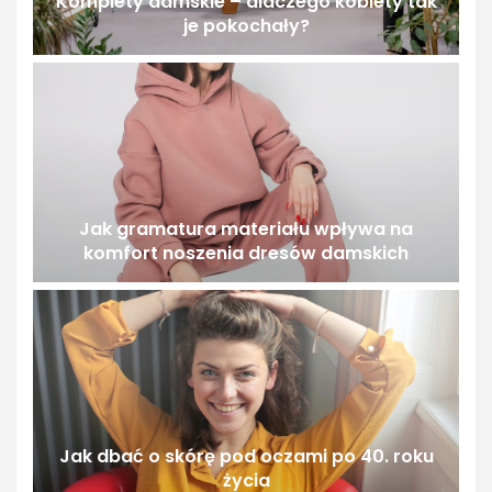
Komplety damskie – dlaczego kobiety tak
je pokochały?
Jak gramatura materiału wpływa na
komfort noszenia dresów damskich
Jak dbać o skórę pod oczami po 40. roku
życia