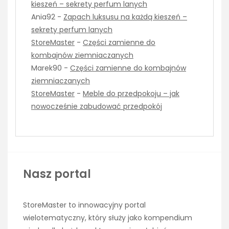
kieszeń – sekrety perfum lanych
Ania92
-
Zapach luksusu na każdą kieszeń –
sekrety perfum lanych
StoreMaster
-
Części zamienne do
kombajnów ziemniaczanych
Marek90
-
Części zamienne do kombajnów
ziemniaczanych
StoreMaster
-
Meble do przedpokoju – jak
nowocześnie zabudować przedpokój
Nasz portal
StoreMaster to innowacyjny portal
wielotematyczny, który służy jako kompendium