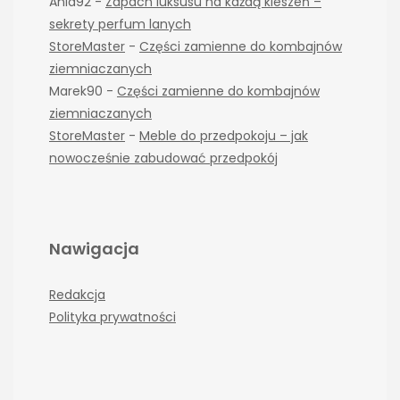
Ania92
-
Zapach luksusu na każdą kieszeń –
sekrety perfum lanych
StoreMaster
-
Części zamienne do kombajnów
ziemniaczanych
Marek90
-
Części zamienne do kombajnów
ziemniaczanych
StoreMaster
-
Meble do przedpokoju – jak
nowocześnie zabudować przedpokój
Nawigacja
Redakcja
Polityka prywatności