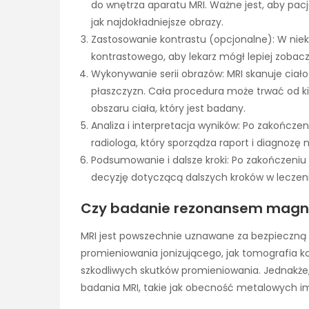
do wnętrza aparatu MRI. Ważne jest, aby pa
jak najdokładniejsze obrazy.
Zastosowanie kontrastu (opcjonalne): W ni
kontrastowego, aby lekarz mógł lepiej zobacz
Wykonywanie serii obrazów: MRI skanuje ciało
płaszczyzn. Cała procedura może trwać od kil
obszaru ciała, który jest badany.
Analiza i interpretacja wyników: Po zakończe
radiologa, który sporządza raport i diagnoz
Podsumowanie i dalsze kroki: Po zakończeniu
decyzję dotyczącą dalszych kroków w leczeni
Czy badanie rezonansem magne
MRI jest powszechnie uznawane za bezpieczną 
promieniowania jonizującego, jak tomografia k
szkodliwych skutków promieniowania. Jednakże
badania MRI, takie jak obecność metalowych i