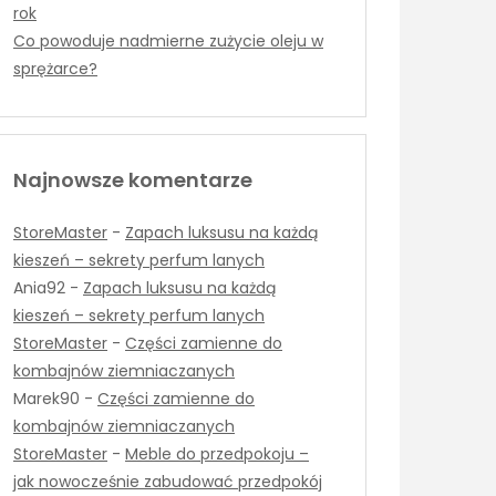
rok
Co powoduje nadmierne zużycie oleju w
sprężarce?
Najnowsze komentarze
StoreMaster
-
Zapach luksusu na każdą
kieszeń – sekrety perfum lanych
Ania92
-
Zapach luksusu na każdą
kieszeń – sekrety perfum lanych
StoreMaster
-
Części zamienne do
kombajnów ziemniaczanych
Marek90
-
Części zamienne do
kombajnów ziemniaczanych
StoreMaster
-
Meble do przedpokoju –
jak nowocześnie zabudować przedpokój