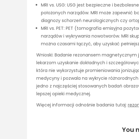
MRI vs. USG: USG jest bezpieczne i bezbolesn
położonych narządów. MRI może zapewnić bar
diagnozy schorzeń neurologicznych czy ort
MRI vs. PET: PET (tomografia emisyjna pozyt
narządów i wykrywania nowotworów. MRI skupi
można czasami łączyć, aby uzyskać pełniejsz
Wnioski: Badanie rezonansem magnetycznym je
lekarzom uzyskanie dokładnych i szczegółowych
która nie wykorzystuje promieniowania jonizują
medycyny i pozwala na wykrycie różnorodnych sc
jedno z najczęściej stosowanych badań obrazow
lepszej opieki medycznej.
Więcej informacji odnośnie badania tutaj:
rezo
You m