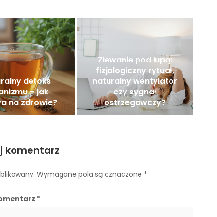
Ziewanie pod lupą:
fizjologiczny rytuał,
ralny detoks
naturalny wentylator
anizmu – jak
czy sygnał
a na zdrowie?
ostrzegawczy?
j komentarz
ublikowany.
Wymagane pola są oznaczone
*
omentarz
*