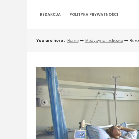
Skip
to
REDAKCJA
POLITYKA PRYWATNOŚCI
content
You are here :
Home
Medycyna i zdrowie
Rezo