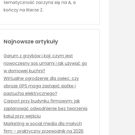
tematyczność zaczyna się na A, a
kończy na literze Z.
Najnowsze artykuły
Garum z grzybów i koji: czym jest
nowoczesny sos umami i jak używać go
w domowej kuchni?
Wirtualne ogrodzenie dla owiec: czy
obroże GPS mogą zastąpić siatkę i
pastucha elektrycznego?
Carport przy budynku firmowym: jak
zaplanować odwodnienie bez tworzenia
kałuż przy wejściu
Marketing w social media dla małych
firm – praktyczny przewodnik na 2026