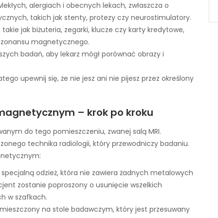
lekłych, alergiach i obecnych lekach, zwłaszcza o
nych, takich jak stenty, protezy czy neurostimulatory.
akie jak biżuteria, zegarki, klucze czy karty kredytowe,
rezonansu magnetycznego.
jszych badań, aby lekarz mógł porównać obrazy i
go upewnij się, że nie jesz ani nie pijesz przez określony
magnetycznym – krok po kroku
wanym do tego pomieszczeniu, zwanej salą MRI.
onego technika radiologii, który przewodniczy badaniu.
gnetycznym:
w specjalną odzież, która nie zawiera żadnych metalowych
ent zostanie poproszony o usunięcie wszelkich
h w szafkach.
umieszczony na stole badawczym, który jest przesuwany