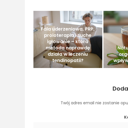
Fala uderzeniowa, PRP,
proloterapia i suche
igłowanie – która
metoda naprawdę
Natu
działa w leczeniu
org
tendinopatii?
wpływ
Doda
Twój adres email nie zostanie op
K