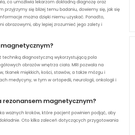
ła, co umożliwia lekarzom dokładną diagnozę oraz
 przyjrzymy się bliżej temu badaniu, dowiemy się, jak się
e informacje można dzięki niemu uzyskać. Ponadto,
 obrazowymi, aby lepiej zrozumieć jego zalety i
m magnetycznym?
techniką diagnostyczną wykorzystującą pola
egółowych obrazów wnętrza ciała. MRI pozwala na
 tkanek miękkich, kości, stawów, a także mózgu i
ach medycyny, w tym w ortopedii, neurologii, onkologii i
ia rezonansem magnetycznym?
ilka ważnych kroków, które pacjent powinien podjąć, aby
 dokładnie. Oto kilka zaleceń dotyczących przygotowania