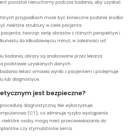
cjent pozostał nieruchomy podczas badania, aby uzyskać
ektórych przypadkach może być konieczne podanie środka
yć niektóre struktury w ciele pacjenta.
 pacjenta, tworząc serię obrazów z różnych perspektyw i
kunastu do kilkudziesięciu minut, w zależności od
niu badania, obrazy są analizowane przez lekarza
ę na podstawie uzyskanych danych.
 badania lekarz omawia wyniki z pacjentem i podejmuje
u lub diagnostyce.
tycznym jest bezpieczne?
procedurę diagnostyczną. Nie wykorzystuje
omputerowa (CT), co eliminuje ryzyko wystąpienia
, niektóre osoby mogą mieć przeciwwskazania do
mplantów czy stymulatorów serca.