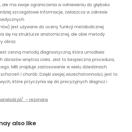
e, ale ma swoje ograniczenia w odniesieniu do głęboko
dziej szczegółowe informacje, zwłaszcza w zakresie
opedycznych.
onów) jest używane do oceny funkcji metabolicznej
a się na strukturze anatomicznej, ale obie metody
y obraz.
st cenną metodą diagnostyczną, która umożliwia
 obrazów wnętrza ciała. Jest to bezpieczna procedura,
cego. MRI znajduje zastosowanie w wielu dziedzinach
horzeń i chorób. Dzięki swojej wszechstronności, jest to
ych, które przyczynia się do precyzyjnych diagnoz i
nanslodz.pl/ – rezonans
ay also like