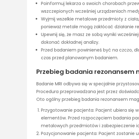
Poinformuj lekarza o swoich chorobach przew
wszczepionych wcześniej urządzeniach medycz
Wyjmij wszelkie metalowe przedmioty z ciała, t
ponieważ metale mogą zakłócać działanie 
Upewnij się, że masz ze sobą wyniki wcześnie
dokonać dokładnej analizy.
Przed badaniem powinieneś być na czczo, dlate
czas przed planowanym badaniem.
Przebieg badania rezonansem 
Badanie MRI odbywa się w specjalnie przystoso
Procedura przeprowadzana jest przez doświadcz
Oto ogólny przebieg badania rezonansem ma
Przygotowanie pacjenta: Pacjent ubiera się 
elementów. Przed rozpoczęciem badania pacj
metalowych przedmiotów i zabezpieczenie ic
Pozycjonowanie pacjenta: Pacjent zostanie 