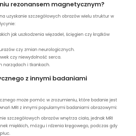
daniu rezonansem magnetycznym?
 uzyskanie szczegółowych obrazów wielu struktur w
dycynie:
kich jak uszkodzenia więzadeł, ścięgien czy krążków
urazów czy zmian neurologicznych.
awek czy niewydolność serca.
 narządach i tkankach.
cznego z innymi badaniami
znego może pomóc w zrozumieniu, które badanie jest
równań MRI z innymi popularnymi badaniami obrazowymi:
nie szczegółowych obrazów wnętrza ciała, jednak MRI
anek miękkich, mózgu i rdzenia kręgowego, podczas gdy
płuc.