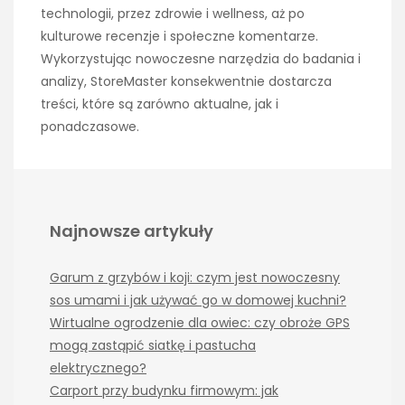
technologii, przez zdrowie i wellness, aż po
kulturowe recenzje i społeczne komentarze.
Wykorzystując nowoczesne narzędzia do badania i
analizy, StoreMaster konsekwentnie dostarcza
treści, które są zarówno aktualne, jak i
ponadczasowe.
Najnowsze artykuły
Garum z grzybów i koji: czym jest nowoczesny
sos umami i jak używać go w domowej kuchni?
Wirtualne ogrodzenie dla owiec: czy obroże GPS
mogą zastąpić siatkę i pastucha
elektrycznego?
Carport przy budynku firmowym: jak