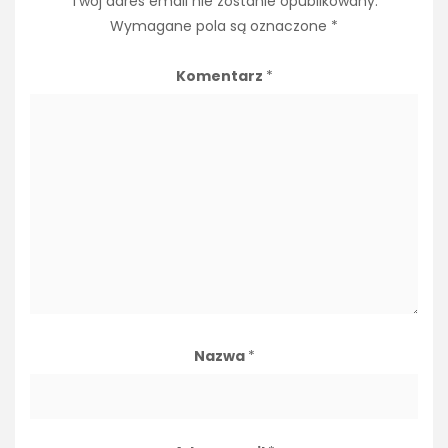
Twój adres email nie zostanie opublikowany.
Wymagane pola są oznaczone
*
Komentarz
*
Nazwa
*