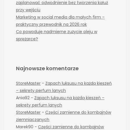
zaplanować odwodnienie bez tworzenia kałuż
przy wejściu
Marketing w social media dla małych firm –
praktyczny przewodnik na 2026 rok
Co powoduje nadmierne zużycie oleju w
sprężarce?
Najnowsze komentarze
StoreMaster
-
Zapach luksusu na każdą kieszeń
– sekrety perfum lanych
Ania92
-
Zapach luksusu na każdą kieszeń –
sekrety perfum lanych
StoreMaster
-
Części zamienne do kombajnów
ziemniaczanych
Marek90
-
Części zamienne do kombajnów