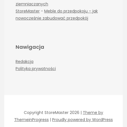
ziemniaczanych
StoreMaster
-
Meble do przedpokoju – jak
nowocześnie zabudować przedpokój
Nawigacja
Redakcja
Polityka prywatności
Copyright StoreMaster 2026 |
Theme by
ThemeinProgress
|
Proudly powered by WordPress