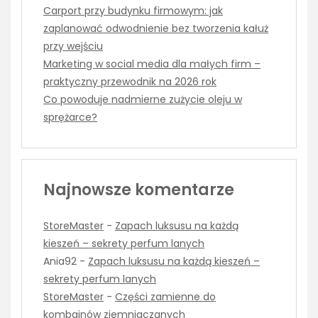
Carport przy budynku firmowym: jak
zaplanować odwodnienie bez tworzenia kałuż
przy wejściu
Marketing w social media dla małych firm –
praktyczny przewodnik na 2026 rok
Co powoduje nadmierne zużycie oleju w
sprężarce?
Najnowsze komentarze
StoreMaster
-
Zapach luksusu na każdą
kieszeń – sekrety perfum lanych
Ania92
-
Zapach luksusu na każdą kieszeń –
sekrety perfum lanych
StoreMaster
-
Części zamienne do
kombajnów ziemniaczanych