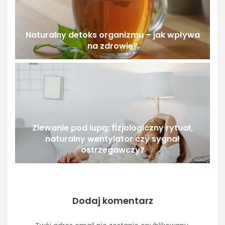
Naturalny detoks organizmu – jak wpływa
na zdrowie?
Ziewanie pod lupą: fizjologiczny rytuał,
naturalny wentylator czy sygnał
ostrzegawczy?
Dodaj komentarz