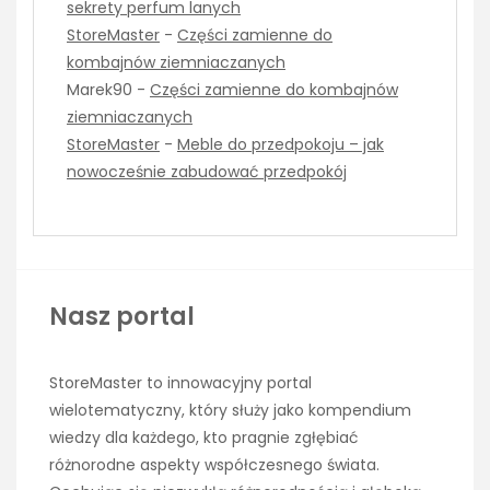
sekrety perfum lanych
StoreMaster
-
Części zamienne do
kombajnów ziemniaczanych
Marek90
-
Części zamienne do kombajnów
ziemniaczanych
StoreMaster
-
Meble do przedpokoju – jak
nowocześnie zabudować przedpokój
Nasz portal
StoreMaster to innowacyjny portal
wielotematyczny, który służy jako kompendium
wiedzy dla każdego, kto pragnie zgłębiać
różnorodne aspekty współczesnego świata.