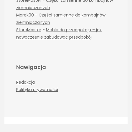
StoreMaster
-
Części zamienne do kombajnów
ziemniaczanych
Marek90
-
Części zamienne do kombajnów
ziemniaczanych
StoreMaster
-
Meble do przedpokoju – jak
nowocześnie zabudować przedpokój
Nawigacja
Redakcja
Polityka prywatności