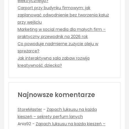
elektrycznego?
Carport przy budynku firmowym: jak
zaplanować odwodnienie bez tworzenia kałuż
przy wejściu
Marketing w social media dla małych firm –
praktyczny przewodnik na 2026 rok
Co powoduje nadmierne zużycie oleju w
sprężarce?
Jak interaktywna sala zabaw rozwija
kreatywność dziecka?
Najnowsze komentarze
StoreMaster
-
Zapach luksusu na każdą
kieszeń – sekrety perfum lanych
Ania92
-
Zapach luksusu na każdą kieszeń –