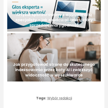
Artykuł sponsorowany z wypowiedzią
specjalisty – jak zbudować tekst, który
sprzedaje wiarygodność
Jak przygotować stronę do skutecznego
indeksowania przez boty AI i zwiększyć
widoczność w wyszukiwarce
Tags:
Wybór redakcji