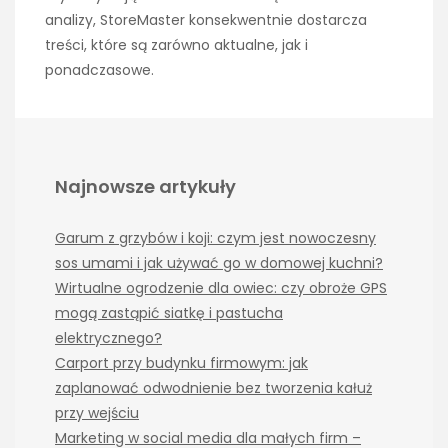
analizy, StoreMaster konsekwentnie dostarcza
treści, które są zarówno aktualne, jak i
ponadczasowe.
Najnowsze artykuły
Garum z grzybów i koji: czym jest nowoczesny
sos umami i jak używać go w domowej kuchni?
Wirtualne ogrodzenie dla owiec: czy obroże GPS
mogą zastąpić siatkę i pastucha
elektrycznego?
Carport przy budynku firmowym: jak
zaplanować odwodnienie bez tworzenia kałuż
przy wejściu
Marketing w social media dla małych firm –