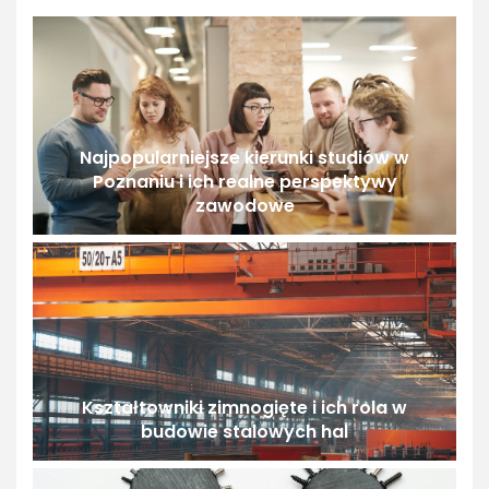
Najpopularniejsze kierunki studiów w
Poznaniu i ich realne perspektywy
zawodowe
Kształtowniki zimnogięte i ich rola w
budowie stalowych hal