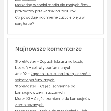
Marketing w social media dla małych firm –
praktyczny przewodnik na 2026 rok
Co powoduje nadmierne zużycie oleju w
sprężarce?
Najnowsze komentarze
StoreMaster
-
Zapach luksusu na każdą
kieszeń – sekrety perfum lanych
Ania92
-
Zapach luksusu na każdą kieszeń –
sekrety perfum lanych
StoreMaster
-
Części zamienne do
kombajnów ziemniaczanych
Marek90
-
Części zamienne do kombajnów
ziemniaczanych