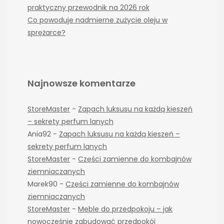
praktyczny przewodnik na 2026 rok
Co powoduje nadmierne zużycie oleju w
sprężarce?
Najnowsze komentarze
StoreMaster
-
Zapach luksusu na każdą kieszeń
– sekrety perfum lanych
Ania92
-
Zapach luksusu na każdą kieszeń –
sekrety perfum lanych
StoreMaster
-
Części zamienne do kombajnów
ziemniaczanych
Marek90
-
Części zamienne do kombajnów
ziemniaczanych
StoreMaster
-
Meble do przedpokoju – jak
nowocześnie zabudować przedpokój