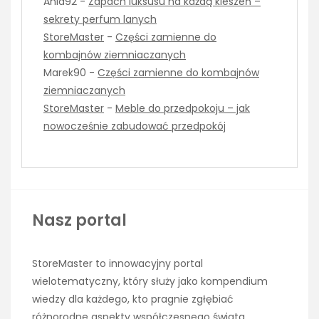
Ania92
-
Zapach luksusu na każdą kieszeń –
sekrety perfum lanych
StoreMaster
-
Części zamienne do
kombajnów ziemniaczanych
Marek90
-
Części zamienne do kombajnów
ziemniaczanych
StoreMaster
-
Meble do przedpokoju – jak
nowocześnie zabudować przedpokój
Nasz portal
StoreMaster to innowacyjny portal
wielotematyczny, który służy jako kompendium
wiedzy dla każdego, kto pragnie zgłębiać
różnorodne aspekty współczesnego świata.