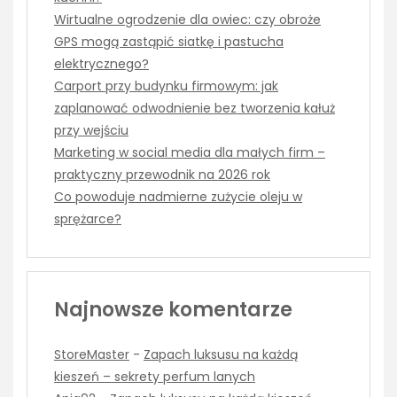
Wirtualne ogrodzenie dla owiec: czy obroże
GPS mogą zastąpić siatkę i pastucha
elektrycznego?
Carport przy budynku firmowym: jak
zaplanować odwodnienie bez tworzenia kałuż
przy wejściu
Marketing w social media dla małych firm –
praktyczny przewodnik na 2026 rok
Co powoduje nadmierne zużycie oleju w
sprężarce?
Najnowsze komentarze
StoreMaster
-
Zapach luksusu na każdą
kieszeń – sekrety perfum lanych