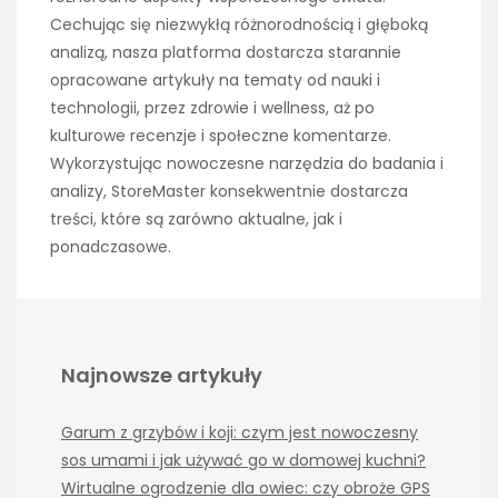
Cechując się niezwykłą różnorodnością i głęboką
analizą, nasza platforma dostarcza starannie
opracowane artykuły na tematy od nauki i
technologii, przez zdrowie i wellness, aż po
kulturowe recenzje i społeczne komentarze.
Wykorzystując nowoczesne narzędzia do badania i
analizy, StoreMaster konsekwentnie dostarcza
treści, które są zarówno aktualne, jak i
ponadczasowe.
Najnowsze artykuły
Garum z grzybów i koji: czym jest nowoczesny
sos umami i jak używać go w domowej kuchni?
Wirtualne ogrodzenie dla owiec: czy obroże GPS