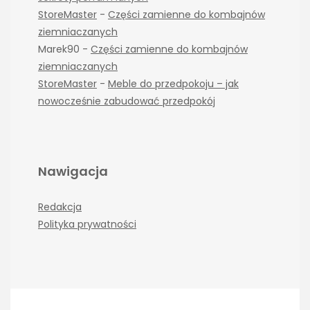
StoreMaster
-
Części zamienne do kombajnów
ziemniaczanych
Marek90
-
Części zamienne do kombajnów
ziemniaczanych
StoreMaster
-
Meble do przedpokoju – jak
nowocześnie zabudować przedpokój
Nawigacja
Redakcja
Polityka prywatności