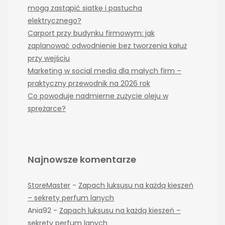
mogą zastąpić siatkę i pastucha
elektrycznego?
Carport przy budynku firmowym: jak
zaplanować odwodnienie bez tworzenia kałuż
przy wejściu
Marketing w social media dla małych firm –
praktyczny przewodnik na 2026 rok
Co powoduje nadmierne zużycie oleju w
sprężarce?
Najnowsze komentarze
StoreMaster
-
Zapach luksusu na każdą kieszeń
– sekrety perfum lanych
Ania92
-
Zapach luksusu na każdą kieszeń –
sekrety perfum lanych