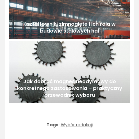
Kształtowniki zimnogięte i ich rola w
budowie stalowych hal
Jak dobrać magnes neodymowy do
konkretnego zastosowania – praktyczny
przewodnik wyboru
Tags:
Wybór redakcji