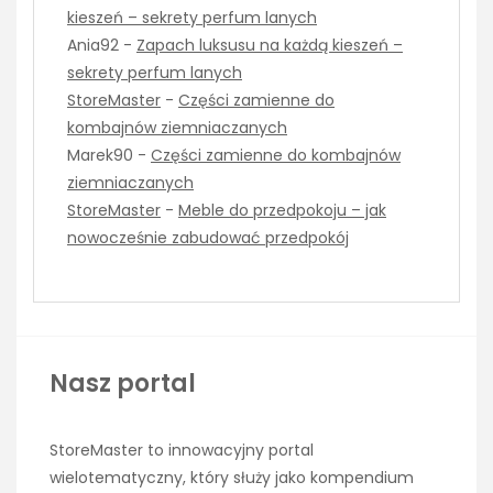
kieszeń – sekrety perfum lanych
Ania92
-
Zapach luksusu na każdą kieszeń –
sekrety perfum lanych
StoreMaster
-
Części zamienne do
kombajnów ziemniaczanych
Marek90
-
Części zamienne do kombajnów
ziemniaczanych
StoreMaster
-
Meble do przedpokoju – jak
nowocześnie zabudować przedpokój
Nasz portal
StoreMaster to innowacyjny portal
wielotematyczny, który służy jako kompendium