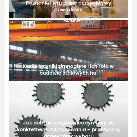
Poznaniu i ich realne perspektywy
zawodowe
Kształtowniki zimnogięte i ich rola w
budowie stalowych hal
Jak dobrać magnes neodymowy do
konkretnego zastosowania – praktyczny
przewodnik wyboru