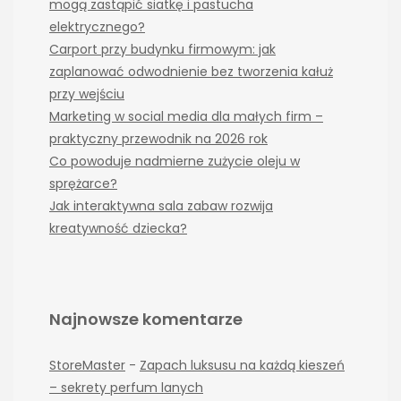
mogą zastąpić siatkę i pastucha
elektrycznego?
Carport przy budynku firmowym: jak
zaplanować odwodnienie bez tworzenia kałuż
przy wejściu
Marketing w social media dla małych firm –
praktyczny przewodnik na 2026 rok
Co powoduje nadmierne zużycie oleju w
sprężarce?
Jak interaktywna sala zabaw rozwija
kreatywność dziecka?
Najnowsze komentarze
StoreMaster
-
Zapach luksusu na każdą kieszeń
– sekrety perfum lanych