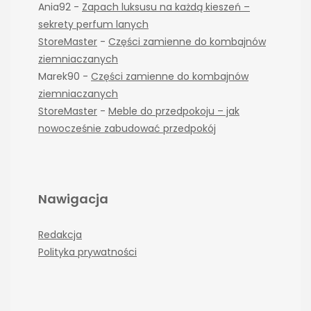
Ania92
-
Zapach luksusu na każdą kieszeń –
sekrety perfum lanych
StoreMaster
-
Części zamienne do kombajnów
ziemniaczanych
Marek90
-
Części zamienne do kombajnów
ziemniaczanych
StoreMaster
-
Meble do przedpokoju – jak
nowocześnie zabudować przedpokój
Nawigacja
Redakcja
Polityka prywatności