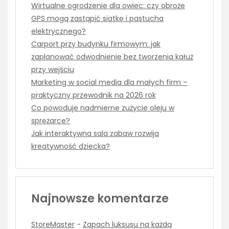
Wirtualne ogrodzenie dla owiec: czy obroże
GPS mogą zastąpić siatkę i pastucha
elektrycznego?
Carport przy budynku firmowym: jak
zaplanować odwodnienie bez tworzenia kałuż
przy wejściu
Marketing w social media dla małych firm –
praktyczny przewodnik na 2026 rok
Co powoduje nadmierne zużycie oleju w
sprężarce?
Jak interaktywna sala zabaw rozwija
kreatywność dziecka?
Najnowsze komentarze
StoreMaster
-
Zapach luksusu na każdą