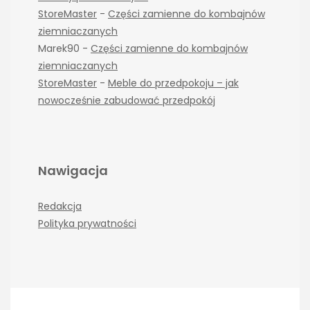
StoreMaster
-
Części zamienne do kombajnów
ziemniaczanych
Marek90
-
Części zamienne do kombajnów
ziemniaczanych
StoreMaster
-
Meble do przedpokoju – jak
nowocześnie zabudować przedpokój
Nawigacja
Redakcja
Polityka prywatności