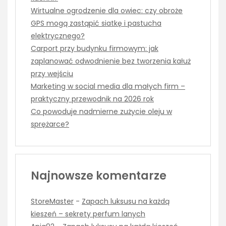
Wirtualne ogrodzenie dla owiec: czy obroże
GPS mogą zastąpić siatkę i pastucha
elektrycznego?
Carport przy budynku firmowym: jak
zaplanować odwodnienie bez tworzenia kałuż
przy wejściu
Marketing w social media dla małych firm –
praktyczny przewodnik na 2026 rok
Co powoduje nadmierne zużycie oleju w
sprężarce?
Najnowsze komentarze
StoreMaster
-
Zapach luksusu na każdą
kieszeń – sekrety perfum lanych