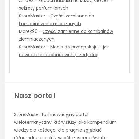
Ania92
-
Zapach luksusu na każdą kieszeń –
sekrety perfum lanych
StoreMaster
-
Części zamienne do
kombajnów ziemniaczanych
Marek90
-
Części zamienne do kombajnów
ziemniaczanych
StoreMaster
-
Meble do przedpokoju – jak
nowocześnie zabudować przedpokój
Nasz portal
StoreMaster to innowacyjny portal
wielotematyczny, który służy jako kompendium
wiedzy dla każdego, kto pragnie zgłębiać
różnorodne aspekty współczesnego świata.