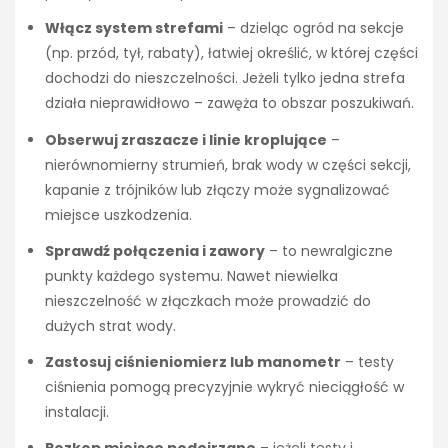
Włącz system strefami
– dzieląc ogród na sekcje
(np. przód, tył, rabaty), łatwiej określić, w której części
dochodzi do nieszczelności. Jeżeli tylko jedna strefa
działa nieprawidłowo – zawęża to obszar poszukiwań.
Obserwuj zraszacze i linie kroplujące
–
nierównomierny strumień, brak wody w części sekcji,
kapanie z trójników lub złączy może sygnalizować
miejsce uszkodzenia.
Sprawdź połączenia i zawory
– to newralgiczne
punkty każdego systemu. Nawet niewielka
nieszczelność w złączkach może prowadzić do
dużych strat wody.
Zastosuj ciśnieniomierz lub manometr
– testy
ciśnienia pomogą precyzyjnie wykryć nieciągłość w
instalacji.