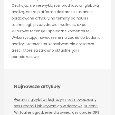
Cechując się niezwykłą różnorodnością i głęboką
analizą, nasza platforma dostarcza starannie
opracowane artykuły na tematy od nauki i
technologii, przez zdrowie i wellness, aż po
kulturowe recenzje i społeczne komentarze.
Wykorzystując nowoczesne narzędzia do badania i
analizy, StoreMaster konsekwentnie dostarcza
treści, które są zarówno aktualne, jak i
ponadczasowe.
Najnowsze artykuły
Garum z grzybów i koji: czym jest nowoczesny
sos umami i jak używać go w domowej kuchni?
Wirtualne ogrodzenie dla owiec: czy obroże GPS