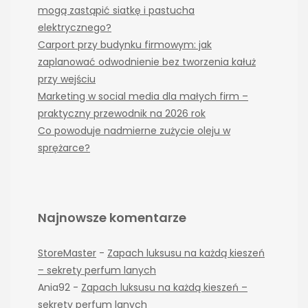
mogą zastąpić siatkę i pastucha
elektrycznego?
Carport przy budynku firmowym: jak
zaplanować odwodnienie bez tworzenia kałuż
przy wejściu
Marketing w social media dla małych firm –
praktyczny przewodnik na 2026 rok
Co powoduje nadmierne zużycie oleju w
sprężarce?
Najnowsze komentarze
StoreMaster
-
Zapach luksusu na każdą kieszeń
– sekrety perfum lanych
Ania92
-
Zapach luksusu na każdą kieszeń –
sekrety perfum lanych