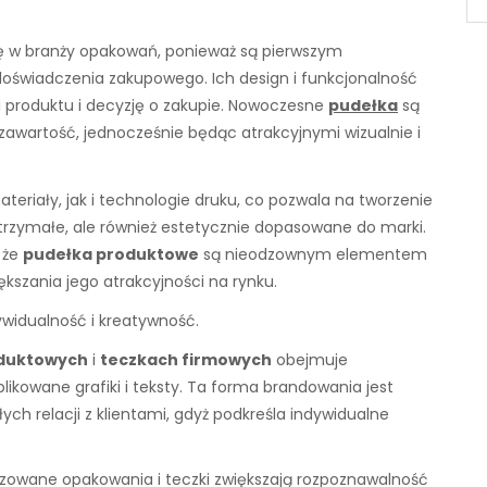
ę w branży opakowań, ponieważ są pierwszym
doświadczenia zakupowego. Ich design i funkcjonalność
 produktu i decyzję o zakupie. Nowoczesne
pudełka
są
awartość, jednocześnie będąc atrakcyjnymi wizualnie i
teriały, jak i technologie druku, co pozwala na tworzenie
wytrzymałe, ale również estetycznie dopasowane do marki.
 że
pudełka produktowe
są nieodzownym elementem
kszania jego atrakcyjności na rynku.
ywidualność i kreatywność.
duktowych
i
teczkach firmowych
obejmuje
likowane grafiki i teksty. Ta forma brandowania jest
h relacji z klientami, gdyż podkreśla indywidualne
lizowane opakowania i teczki zwiększają rozpoznawalność