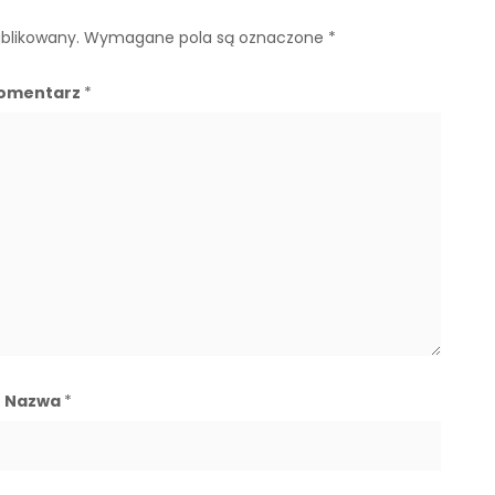
ublikowany.
Wymagane pola są oznaczone
*
omentarz
*
Nazwa
*