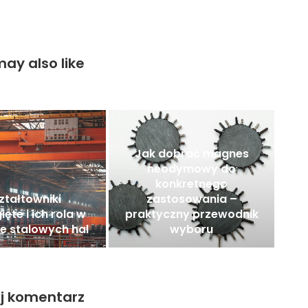
ay also like
Jak dobrać magnes
neodymowy do
konkretnego
ztałtowniki
zastosowania –
ęte i ich rola w
praktyczny przewodnik
e stalowych hal
wyboru
j komentarz