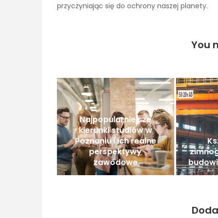
przyczyniając się do ochrony naszej planety.
You m
Najpopularniejsze
kierunki studiów w
Poznaniu i ich realne
Ks
perspektywy
zimnogi
zawodowe
budowi
Doda