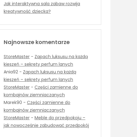
Jak interaktywna sala zabaw rozwija
kreatywność dziecka?
Najnowsze komentarze
StoreMaster
-
Zapach luksusu na każdą
kieszeń – sekrety perfum lanych
Ania92
-
Zapach luksusu na każdą
kieszeń – sekrety perfum lanych
StoreMaster
-
Części zamienne do
kombajnów ziemniaczanych
Marek90
-
Części zamienne do
kombajnów ziemniaczanych
StoreMaster
-
Meble do przedpokoju –
jak nowocześnie zabudować przedpokój