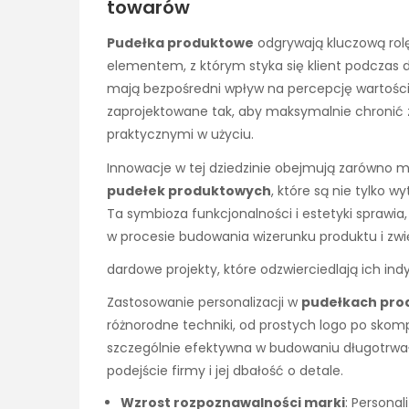
towarów
Pudełka produktowe
odgrywają kluczową rol
elementem, z którym styka się klient podczas 
mają bezpośredni wpływ na percepcję wartości
zaprojektowane tak, aby maksymalnie chronić z
praktycznymi w użyciu.
Innowacje w tej dziedzinie obejmują zarówno ma
pudełek produktowych
, które są nie tylko 
Ta symbioza funkcjonalności i estetyki sprawia,
w procesie budowania wizerunku produktu i zwię
dardowe projekty, które odzwierciedlają ich ind
Zastosowanie personalizacji w
pudełkach pro
różnorodne techniki, od prostych logo po skomp
szczególnie efektywna w budowaniu długotrwałyc
podejście firmy i jej dbałość o detale.
Wzrost rozpoznawalności marki
: Persona