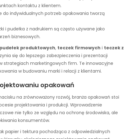
unktach kontaktu z klientem.
e do indywidualnych potrzeb opakowania tworzą
zki i pudełka z nadrukiem są często używane jako
rzeń biznesowych.
pudełek produktowych
,
teczek firmowych
i
teczek z
ynia się do lepszego zabezpieczenia i prezentacji
 w strategiach marketingowych firm. Te innowacyjne
kowania w budowaniu marki i relacji z klientami.
rojektowaniu opakowań
 nacisku na zrównoważony rozwój, branża opakowań stoi
ocesie projektowania i produkcji. Wprowadzenie
uczowe nie tylko ze względu na ochronę środowiska, ale
zekiwania konsumentów.
ak papier i tektura pochodząca z odpowiedzialnych