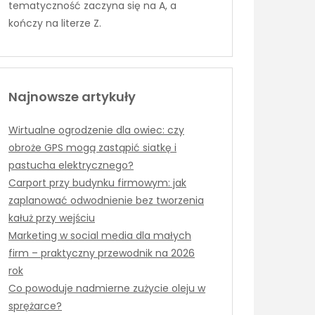
tematyczność zaczyna się na A, a
kończy na literze Z.
Najnowsze artykuły
Wirtualne ogrodzenie dla owiec: czy
obroże GPS mogą zastąpić siatkę i
pastucha elektrycznego?
Carport przy budynku firmowym: jak
zaplanować odwodnienie bez tworzenia
kałuż przy wejściu
Marketing w social media dla małych
firm – praktyczny przewodnik na 2026
rok
Co powoduje nadmierne zużycie oleju w
sprężarce?