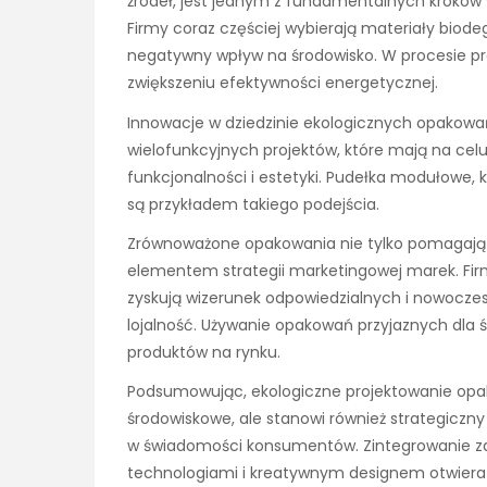
źródeł, jest jednym z fundamentalnych kroków
Firmy coraz częściej wybierają materiały biod
negatywny wpływ na środowisko. W procesie pro
zwiększeniu efektywności energetycznej.
Innowacje w dziedzinie ekologicznych opakowań
wielofunkcyjnych projektów, które mają na celu
funkcjonalności i estetyki. Pudełka modułowe, 
są przykładem takiego podejścia.
Zrównoważone opakowania nie tylko pomagają w 
elementem strategii marketingowej marek. Firm
zyskują wizerunek odpowiedzialnych i nowoczesn
lojalność. Używanie opakowań przyjaznych dla 
produktów na rynku.
Podsumowując, ekologiczne projektowanie opak
środowiskowe, ale stanowi również strategiczn
w świadomości konsumentów. Zintegrowanie z
technologiami i kreatywnym designem otwiera