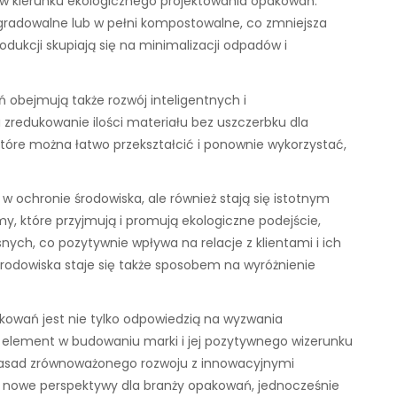
 w kierunku ekologicznego projektowania opakowań.
egradowalne lub w pełni kompostowalne, co zmniejsza
dukcji skupiają się na minimalizacji odpadów i
 obejmują także rozwój inteligentnych i
 zredukowanie ilości materiału bez uszczerbku dla
które można łatwo przekształcić i ponownie wykorzystać,
ochronie środowiska, ale również stają się istotnym
y, które przyjmują i promują ekologiczne podejście,
ych, co pozytywnie wpływa na relacje z klientami i ich
środowiska staje się także sposobem na wyróżnienie
owań jest nie tylko odpowiedzią na wyzwania
y element w budowaniu marki i jej pozytywnego wizerunku
asad zrównoważonego rozwoju z innowacyjnymi
 nowe perspektywy dla branży opakowań, jednocześnie