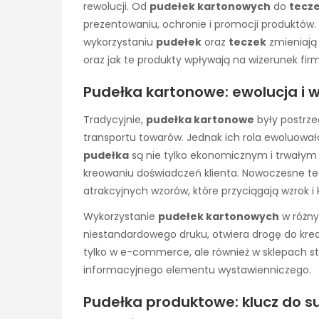
rewolucji. Od
pudełek kartonowych
do
tecz
prezentowaniu, ochronie i promocji produktów. T
wykorzystaniu
pudełek
oraz
teczek
zmieniają 
oraz jak te produkty wpływają na wizerunek firm
Pudełka kartonowe: ewolucja i
Tradycyjnie,
pudełka kartonowe
były postrze
transportu towarów. Jednak ich rola ewoluowa
pudełka
są nie tylko ekonomicznym i trwałym
kreowaniu doświadczeń klienta. Nowoczesne tec
atrakcyjnych wzorów, które przyciągają wzrok i
Wykorzystanie
pudełek kartonowych
w różny
niestandardowego druku, otwiera drogę do krea
tylko w e-commerce, ale również w sklepach st
informacyjnego elementu wystawienniczego.
Pudełka produktowe: klucz do su