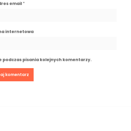
dres email
*
na internetowa
e podczas pisania kolejnych komentarzy.