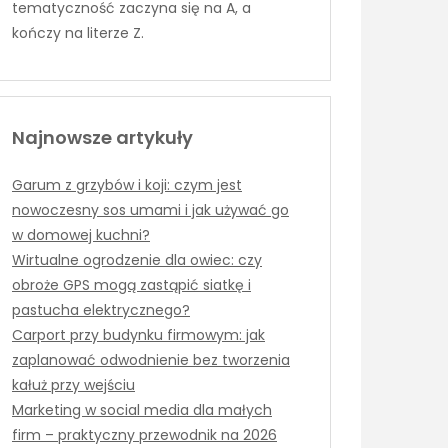
tematyczność zaczyna się na A, a
kończy na literze Z.
Najnowsze artykuły
Garum z grzybów i koji: czym jest
nowoczesny sos umami i jak używać go
w domowej kuchni?
Wirtualne ogrodzenie dla owiec: czy
obroże GPS mogą zastąpić siatkę i
pastucha elektrycznego?
Carport przy budynku firmowym: jak
zaplanować odwodnienie bez tworzenia
kałuż przy wejściu
Marketing w social media dla małych
firm – praktyczny przewodnik na 2026