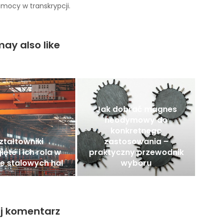
ocy w transkrypcji.
ay also like
Jak dobrać magnes
neodymowy do
konkretnego
ztałtowniki
zastosowania –
ęte i ich rola w
praktyczny przewodnik
e stalowych hal
wyboru
j komentarz