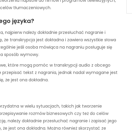
worzenia napisów do filmów i programów telewizyjnych,
 celów tłumaczeniowych.
ego języka?
, najpierw należy dokładnie przesłuchać nagranie i
ę, że transkrypcja jest dokładna i zawiera wszystkie słowa
czególnie jeśli osoba mówiąca na nagraniu posługuje się
ia sposób wymowy.
owe, które mogą pomóc w transkrypcji audio z obcego
 przepisać tekst z nagrania, jednak nadal wymagane jest
ę, że jest ona dokładna.
rzydatna w wielu sytuacjach, takich jak tworzenie
 przepisywanie rozmów biznesowych czy też do celów
ę, należy dokładnie przesłuchać nagranie i zapisać jego
ę, że jest ona dokładna. Można również skorzystać ze