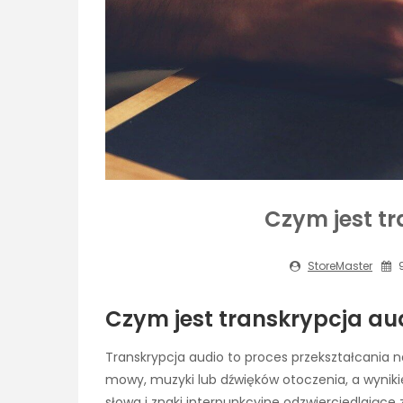
Czym jest t
StoreMaster
9
Czym jest transkrypcja au
Transkrypcja audio to proces przekształcania 
mowy, muzyki lub dźwięków otoczenia, a wyniki
słowa i znaki interpunkcyjne odzwierciedlające