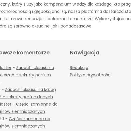
czny, który służy jako kompendium wiedzy dla każdego, kto prag
różnorodnością i głęboką analizą, nasza platforma dostarcza s
aż po kulturowe recenzje i społeczne komentarze. Wykorzystując n
óre są zarówno aktualne, jak i ponadczasowe.
owsze komentarze
Nawigacja
Master
-
Zapach luksusu na
Redakcja
kieszeń – sekrety perfum
Polityka prywatności
h
2
-
Zapach luksusu na każdą
ń – sekrety perfum lanych
Master
-
Części zamienne do
jnów ziemniaczanych
90
-
Części zamienne do
jnów ziemniaczanych