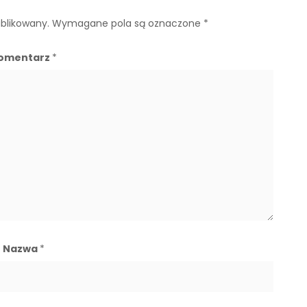
ublikowany.
Wymagane pola są oznaczone
*
omentarz
*
Nazwa
*