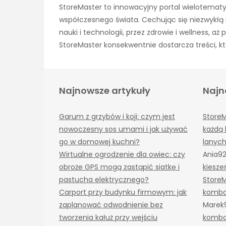
StoreMaster to innowacyjny portal wielotematy
współczesnego świata. Cechując się niezwykłą 
nauki i technologii, przez zdrowie i wellness, 
StoreMaster konsekwentnie dostarcza treści, kt
Najnowsze artykuły
Najn
Garum z grzybów i koji: czym jest
Store
nowoczesny sos umami i jak używać
każdą 
go w domowej kuchni?
lanyc
Wirtualne ogrodzenie dla owiec: czy
Ania9
obroże GPS mogą zastąpić siatkę i
kiesze
pastucha elektrycznego?
Store
Carport przy budynku firmowym: jak
komba
zaplanować odwodnienie bez
Marek
tworzenia kałuż przy wejściu
komba