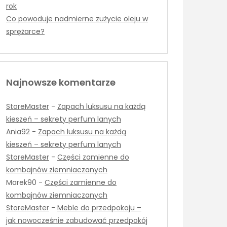
rok
Co powoduje nadmierne zużycie oleju w
sprężarce?
Najnowsze komentarze
StoreMaster
-
Zapach luksusu na każdą
kieszeń – sekrety perfum lanych
Ania92
-
Zapach luksusu na każdą
kieszeń – sekrety perfum lanych
StoreMaster
-
Części zamienne do
kombajnów ziemniaczanych
Marek90
-
Części zamienne do
kombajnów ziemniaczanych
StoreMaster
-
Meble do przedpokoju –
jak nowocześnie zabudować przedpokój