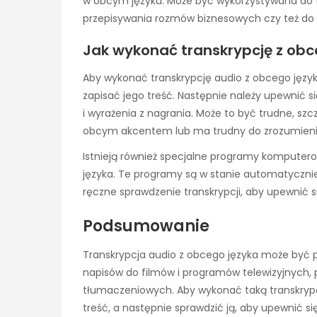
w obcym języku. Może być wykorzystywana do t
przepisywania rozmów biznesowych czy też do
Jak wykonać transkrypcję z obc
Aby wykonać transkrypcję audio z obcego języka
zapisać jego treść. Następnie należy upewnić si
i wyrażenia z nagrania. Może to być trudne, sz
obcym akcentem lub ma trudny do zrozumien
Istnieją również specjalne programy komputer
języka. Te programy są w stanie automatycznie
ręczne sprawdzenie transkrypcji, aby upewnić si
Podsumowanie
Transkrypcja audio z obcego języka może być p
napisów do filmów i programów telewizyjnych,
tłumaczeniowych. Aby wykonać taką transkrypcj
treść, a następnie sprawdzić ją, aby upewnić si