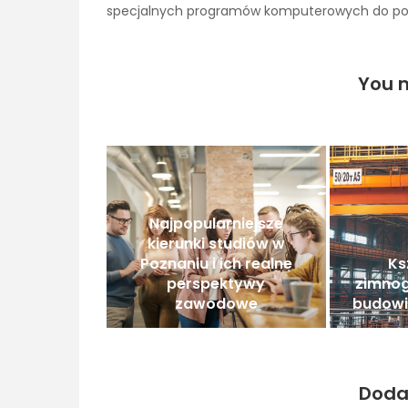
specjalnych programów komputerowych do pom
You m
Najpopularniejsze
kierunki studiów w
Poznaniu i ich realne
Ks
perspektywy
zimnogi
zawodowe
budowi
Doda