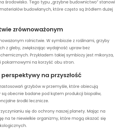
 na środowisko. Tego typu „grzybne budownictwo” stanowi
materiałów budowlanych, które często są źródłem dużej
ictwie zrównoważonym
noważonym rolnictwie. W symbiozie z roślinami, grzyby
h z gleby, zwiększając wydajność upraw bez
chemicznych. Przykładem takiej symbiozy jest mikoryza,
ami pokarmowymi na korzyść obu stron.
i perspektywy na przyszłość
 zastosowań grzybów w przemyśle, które obiecują
by są obecnie badane pod kątem produkcji biopaliw,
ncjalne środki lecznicze.
zyczynianiu się do ochrony naszej planety. Mając na
ę na te niewielkie organizmy, które mogą okazać się
kologicznych.