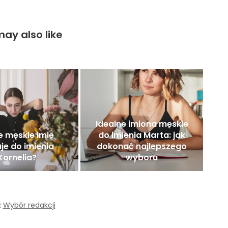
ay also like
Idealne imiona męskie
e męskie imię
do imienia Marta: jak
je do imienia
dokonać najlepszego
Kornelia?
wyboru
:
Wybór redakcji