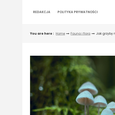
Skip
to
REDAKCJA
POLITYKA PRYWATNOŚCI
content
You are here :
Home
Fauna i flora
Jak grzyby 