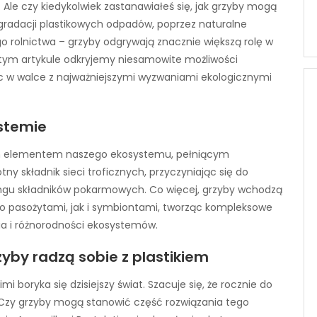
Ale czy kiedykolwiek zastanawiałeś się, jak grzyby mogą
radacji plastikowych odpadów, poprzez naturalne
 rolnictwa – grzyby odgrywają znacznie większą rolę w
tym artykule odkryjemy niesamowite możliwości
óc w walce z najważniejszymi wyzwaniami ekologicznymi
ystemie
wym elementem naszego ekosystemu, pełniącym
tny składnik sieci troficznych, przyczyniając się do
lingu składników pokarmowych. Co więcej, grzyby wchodzą
no pasożytami, jak i symbiontami, tworząc kompleksowe
owia i różnorodności ekosystemów.
yby radzą sobie z plastikiem
mi boryka się dzisiejszy świat. Szacuje się, że rocznie do
 Czy grzyby mogą stanowić część rozwiązania tego