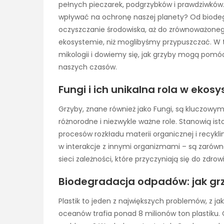
pełnych pieczarek, podgrzybków i prawdziwków. 
wpływać na ochronę naszej planety? Od biodeg
oczyszczanie środowiska, aż do zrównoważonego
ekosystemie, niż moglibyśmy przypuszczać. W 
mikologii i dowiemy się, jak grzyby mogą pom
naszych czasów.
Fungi i ich unikalna rola w ekos
Grzyby, znane również jako Fungi, są kluczo
różnorodne i niezwykle ważne role. Stanowią isto
procesów rozkładu materii organicznej i recyk
w interakcje z innymi organizmami – są zarów
sieci zależności, które przyczyniają się do zdr
Biodegradacja odpadów: jak grz
Plastik to jeden z największych problemów, z jaki
oceanów trafia ponad 8 milionów ton plastiku.