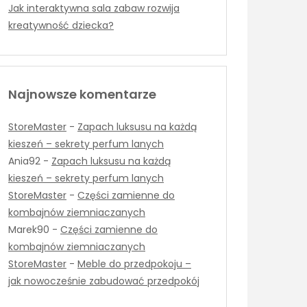
Jak interaktywna sala zabaw rozwija
kreatywność dziecka?
Najnowsze komentarze
StoreMaster
-
Zapach luksusu na każdą
kieszeń – sekrety perfum lanych
Ania92
-
Zapach luksusu na każdą
kieszeń – sekrety perfum lanych
StoreMaster
-
Części zamienne do
kombajnów ziemniaczanych
Marek90
-
Części zamienne do
kombajnów ziemniaczanych
StoreMaster
-
Meble do przedpokoju –
jak nowocześnie zabudować przedpokój