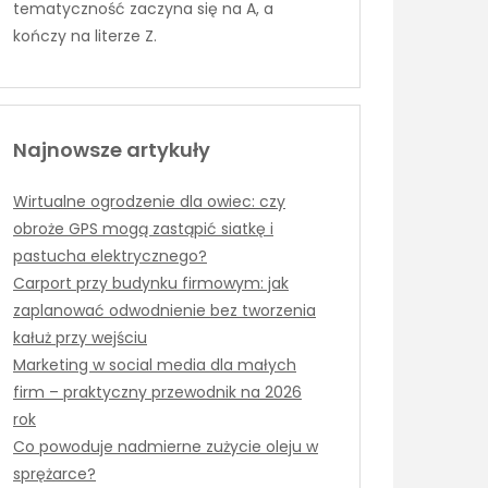
tematyczność zaczyna się na A, a
kończy na literze Z.
Najnowsze artykuły
Wirtualne ogrodzenie dla owiec: czy
obroże GPS mogą zastąpić siatkę i
pastucha elektrycznego?
Carport przy budynku firmowym: jak
zaplanować odwodnienie bez tworzenia
kałuż przy wejściu
Marketing w social media dla małych
firm – praktyczny przewodnik na 2026
rok
Co powoduje nadmierne zużycie oleju w
sprężarce?