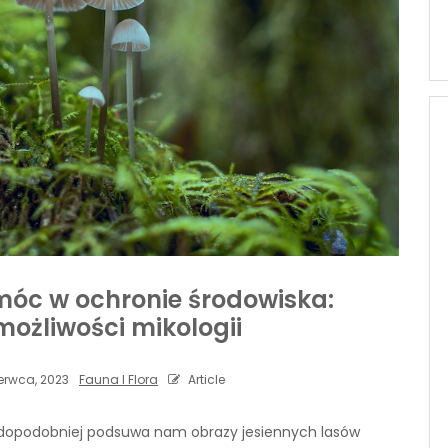
óc w ochronie środowiska:
ożliwości mikologii
erwca, 2023
Fauna I Flora
Article
wdopodobniej podsuwa nam obrazy jesiennych lasów