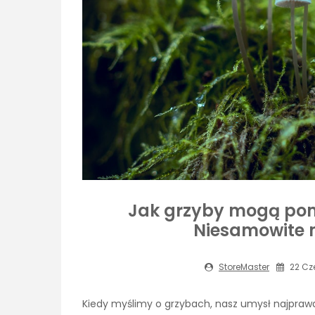
Jak grzyby mogą pom
Niesamowite m
StoreMaster
22 Cz
Kiedy myślimy o grzybach, nasz umysł najpra