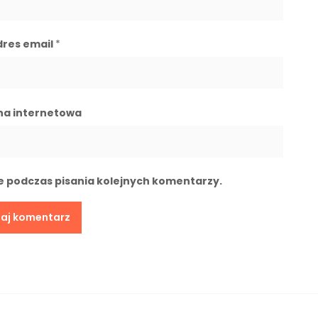
dres email
*
na internetowa
e podczas pisania kolejnych komentarzy.