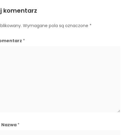
j komentarz
ublikowany.
Wymagane pola są oznaczone
*
omentarz
*
Nazwa
*