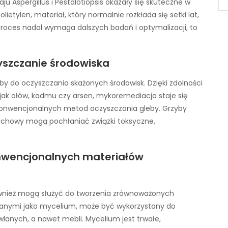
ju Aspergillus i Pestalotiopsis okazały się skuteczne w
olietylen, materiał, który normalnie rozkłada się setki lat,
proces nadal wymaga dalszych badań i optymalizacji, to
yszczanie środowiska
y do oczyszczania skażonych środowisk. Dzięki zdolności
 jak ołów, kadmu czy arsen, mykoremediacja staje się
 konwencjonalnych metod oczyszczania gleby. Grzyby
 olchowy mogą pochłaniać związki toksyczne,
onwencjonalnych materiałów
również mogą służyć do tworzenia zrównoważonych
nanymi jako mycelium, może być wykorzystany do
wlanych, a nawet mebli. Mycelium jest trwałe,