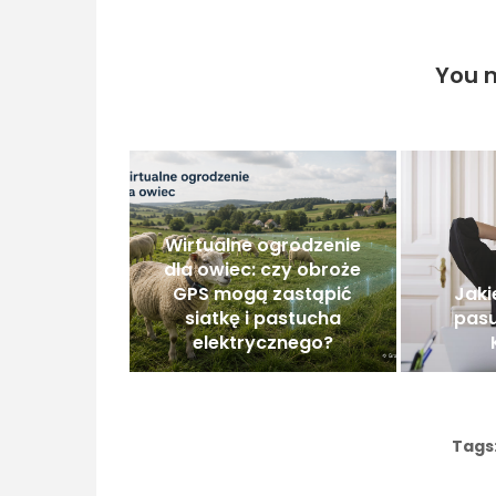
You m
Wirtualne ogrodzenie
dla owiec: czy obroże
GPS mogą zastąpić
Jaki
siatkę i pastucha
pasu
elektrycznego?
Tags