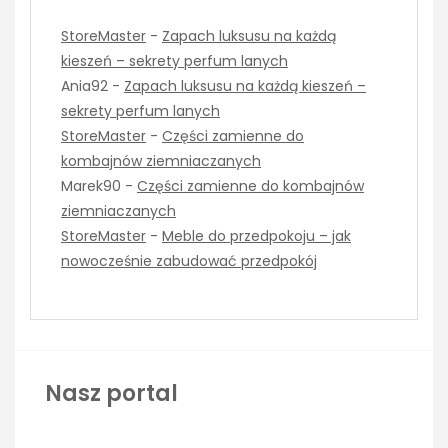
StoreMaster
-
Zapach luksusu na każdą
kieszeń – sekrety perfum lanych
Ania92
-
Zapach luksusu na każdą kieszeń –
sekrety perfum lanych
StoreMaster
-
Części zamienne do
kombajnów ziemniaczanych
Marek90
-
Części zamienne do kombajnów
ziemniaczanych
StoreMaster
-
Meble do przedpokoju – jak
nowocześnie zabudować przedpokój
Nasz portal