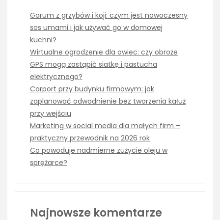
Garum z grzybów i koji: czym jest nowoczesny
sos umami i jak używać go w domowej
kuchni?
Wirtualne ogrodzenie dla owiec: czy obroże
GPS mogą zastąpić siatkę i pastucha
elektrycznego?
Carport przy budynku firmowym: jak
zaplanować odwodnienie bez tworzenia kałuż
przy wejściu
Marketing w social media dla małych firm –
praktyczny przewodnik na 2026 rok
Co powoduje nadmierne zużycie oleju w
sprężarce?
Najnowsze komentarze