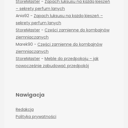
StoreMaster
-
Zapach luksusu na każdą kieszeń
– sekrety perfum lanych
Ania92
-
Zapach luksusu na każdą kieszeń –
sekrety perfum lanych
StoreMaster
-
Części zamienne do kombajnów
ziemniaczanych
Marek90
-
Części zamienne do kombajnów
ziemniaczanych
StoreMaster
-
Meble do przedpokoju – jak
nowocześnie zabudować przedpokój
Nawigacja
Redakcja
Polityka prywatności