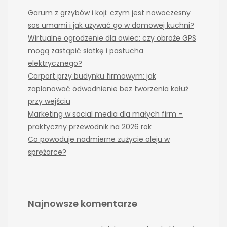
Garum z grzybów i koji: czym jest nowoczesny
sos umami i jak używać go w domowej kuchni?
Wirtualne ogrodzenie dla owiec: czy obroże GPS
mogą zastąpić siatkę i pastucha
elektrycznego?
Carport przy budynku firmowym: jak
zaplanować odwodnienie bez tworzenia kałuż
przy wejściu
Marketing w social media dla małych firm –
praktyczny przewodnik na 2026 rok
Co powoduje nadmierne zużycie oleju w
sprężarce?
Najnowsze komentarze