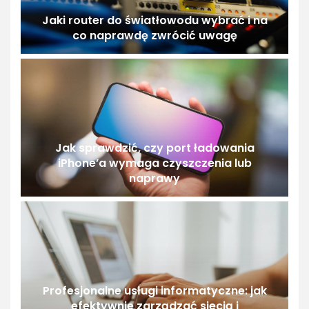
Jaki router do światłowodu wybrać i na
co naprawdę zwrócić uwagę
Jak sprawdzić, czy port ładowania
iPhone’a wymaga czyszczenia lub
naprawy
Profesjonalne usługi informatyczne: jak
efektywnie zarządzać siecią i