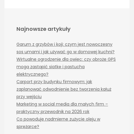
Najnowsze artykuły
Garum z grzybów i koji: czym jest nowoczesny
sos umami i jak używać go w domowej kuchni?
Wirtualne ogrodzenie dla owiec: czy obroże GPS
mogą zastąpić siatkę i pastucha
elektrycznego?
Carport przy budynku firmowym: jak
zaplanować odwodnienie bez tworzenia kałuż
przy wejściu
Marketing w social media dla małych firm –
praktyczny przewodnik na 2026 rok
Co powoduje nadmierne zużycie oleju w
sprężarce?