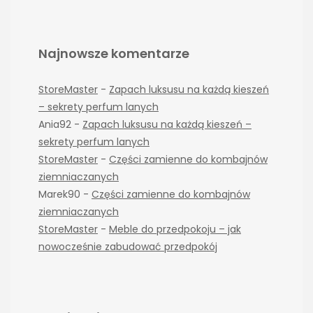
Najnowsze komentarze
StoreMaster
-
Zapach luksusu na każdą kieszeń
– sekrety perfum lanych
Ania92
-
Zapach luksusu na każdą kieszeń –
sekrety perfum lanych
StoreMaster
-
Części zamienne do kombajnów
ziemniaczanych
Marek90
-
Części zamienne do kombajnów
ziemniaczanych
StoreMaster
-
Meble do przedpokoju – jak
nowocześnie zabudować przedpokój