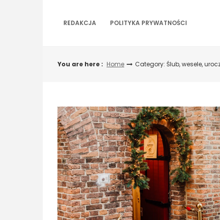
Skip
to
REDAKCJA
POLITYKA PRYWATNOŚCI
content
You are here :
Home
Category: Ślub, wesele, uroc