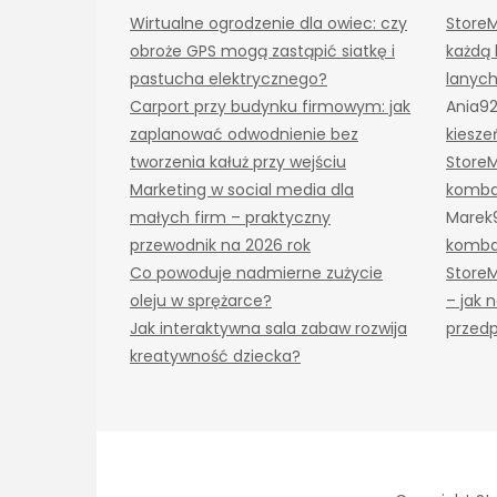
Wirtualne ogrodzenie dla owiec: czy
Store
obroże GPS mogą zastąpić siatkę i
każdą 
pastucha elektrycznego?
lanyc
Carport przy budynku firmowym: jak
Ania9
zaplanować odwodnienie bez
kiesze
tworzenia kałuż przy wejściu
Store
Marketing w social media dla
komba
małych firm – praktyczny
Marek
przewodnik na 2026 rok
komba
Co powoduje nadmierne zużycie
Store
oleju w sprężarce?
– jak
Jak interaktywna sala zabaw rozwija
przedp
kreatywność dziecka?