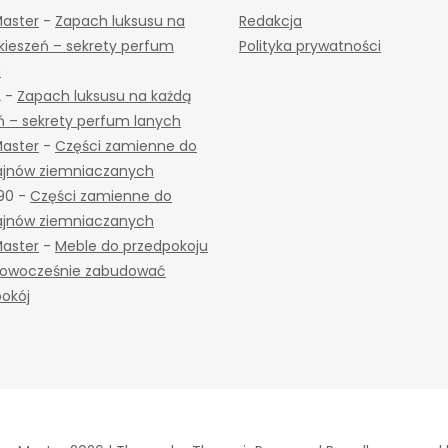
Master
-
Zapach luksusu na
Redakcja
kieszeń – sekrety perfum
Polityka prywatności
h
2
-
Zapach luksusu na każdą
ń – sekrety perfum lanych
Master
-
Części zamienne do
jnów ziemniaczanych
90
-
Części zamienne do
jnów ziemniaczanych
Master
-
Meble do przedpokoju
 nowocześnie zabudować
okój