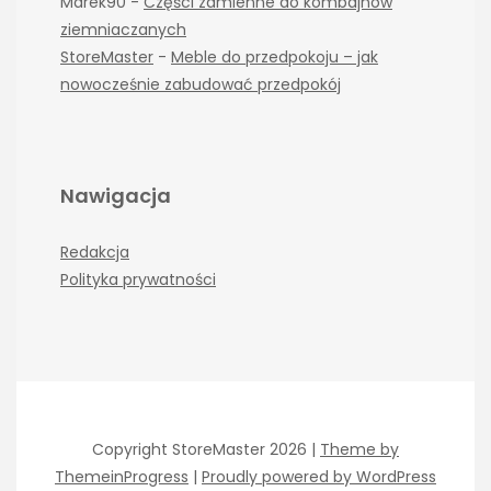
Marek90
-
Części zamienne do kombajnów
ziemniaczanych
StoreMaster
-
Meble do przedpokoju – jak
nowocześnie zabudować przedpokój
Nawigacja
Redakcja
Polityka prywatności
Copyright StoreMaster 2026 |
Theme by
ThemeinProgress
|
Proudly powered by WordPress