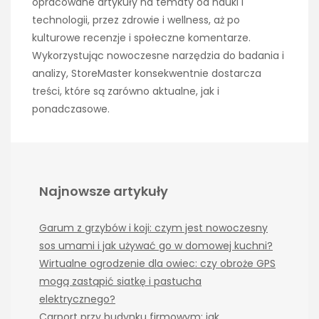
opracowane artykuły na tematy od nauki i
technologii, przez zdrowie i wellness, aż po
kulturowe recenzje i społeczne komentarze.
Wykorzystując nowoczesne narzędzia do badania i
analizy, StoreMaster konsekwentnie dostarcza
treści, które są zarówno aktualne, jak i
ponadczasowe.
Najnowsze artykuły
Garum z grzybów i koji: czym jest nowoczesny
sos umami i jak używać go w domowej kuchni?
Wirtualne ogrodzenie dla owiec: czy obroże GPS
mogą zastąpić siatkę i pastucha
elektrycznego?
Carport przy budynku firmowym: jak