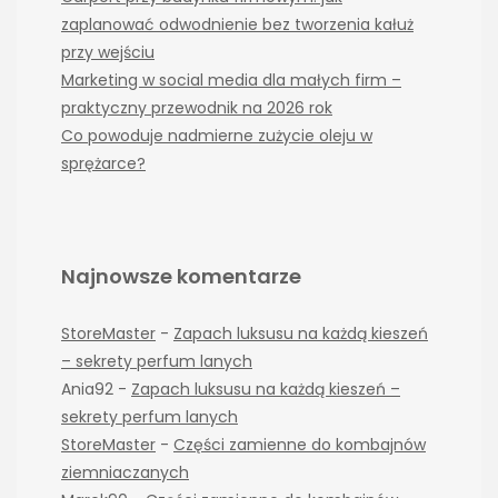
zaplanować odwodnienie bez tworzenia kałuż
przy wejściu
Marketing w social media dla małych firm –
praktyczny przewodnik na 2026 rok
Co powoduje nadmierne zużycie oleju w
sprężarce?
Najnowsze komentarze
StoreMaster
-
Zapach luksusu na każdą kieszeń
– sekrety perfum lanych
Ania92
-
Zapach luksusu na każdą kieszeń –
sekrety perfum lanych
StoreMaster
-
Części zamienne do kombajnów
ziemniaczanych